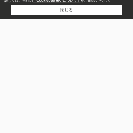
詳しくは、当社の
「Cookieの取扱いについて」
をご確認ください。
閉じる
アパート
マンション
イエスタ盛岡店
一戸建て
019-681-1717
お問い合わせ
賃料
〒020-0807
～
岩手県盛岡市加賀野２丁目3-43
営業時間：
10：00-17：30
敷金・保証金なし
定休日：
毎週水曜、祝日、第3日曜日、GW、夏季、年末年始
礼金・敷引なし
共益費・管理費込み
築年数