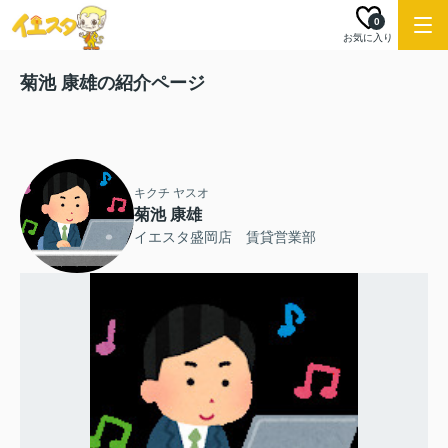
0
お気に入り
菊池 康雄の紹介ページ
キクチ ヤスオ
菊池 康雄
イエスタ盛岡店 賃貸営業部