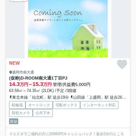
NEW
盛岡市南大通
(仮称)D-ROOM南大通1丁目PJ
14.3
15.3
万円～
万円
管理/共益費5,000円
63.59㎡～74.35㎡ (2LDK) /予定 /3階建
東北本線「仙北町」駅 徒歩19分
山田線「上盛岡」駅 徒歩26分
東
駐輪場
オートロック
宅配ボックス
インターネット対応
防犯カメラ
公共下水
新築
イエスタでご成約の方に20000円キャッシュバック！徒歩2分のところ