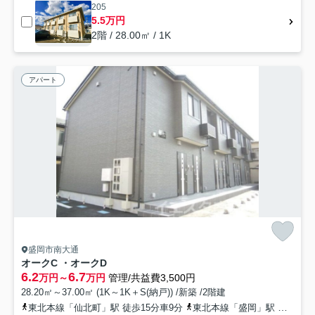
205
5.5万円
2階 / 28.00㎡ / 1K
アパート
盛岡市南大通
オークC ・オークD
6.2
6.7
万円～
万円
管理/共益費3,500円
28.20㎡～37.00㎡ (1K～1K＋S(納戸)) /新築 /2階建
東北本線「仙北町」駅 徒歩15分車9分
東北本線「盛岡」駅 徒歩26分