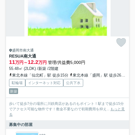
盛岡市南大通
RESUA南大通
11
12.2
万円～
万円
管理/共益費5,000円
55.48㎡ (2LDK) /新築 /2階建
東北本線「仙北町」駅 徒歩15分
東北本線「盛岡」駅 徒歩26分
山
駐輪場
インターネット対応
公共下水
新築
歩いて徒歩7分の場所に川鉄商店があるのもポイント！駅まで徒歩15分
でアクセス可能な物件です！敷金不要なので初期費用を抑え...
もっと見
る
募集中の部屋