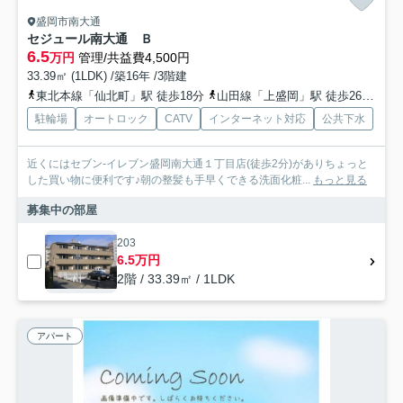
盛岡市南大通
セジュール南大通 Ｂ
6.5
万円
管理/共益費4,500円
33.39㎡ (1LDK) /築16年 /3階建
東北本線「仙北町」駅 徒歩18分
山田線「上盛岡」駅 徒歩26分
東
駐輪場
オートロック
CATV
インターネット対応
公共下水
近くにはセブン-イレブン盛岡南大通１丁目店(徒歩2分)がありちょっと
した買い物に便利です♪朝の整髪も手早くできる洗面化粧...
もっと見る
募集中の部屋
203
6.5万円
2階 / 33.39㎡ / 1LDK
アパート