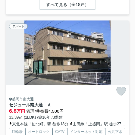
すべて見る（全18戸）
アパート
盛岡市南大通
セジュール南大通 Ａ
6.8
万円
管理/共益費4,500円
33.39㎡ (1LDK) /築16年 /3階建
東北本線「仙北町」駅 徒歩18分
山田線「上盛岡」駅 徒歩27分
東
駐輪場
オートロック
CATV
インターネット対応
公共下水