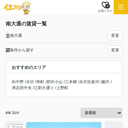
0
お気に入り
南大通の賃貸一覧
南大通
変更
条件から探す
変更
おすすめのエリア
向中野
/
水沢
/
幸町
/
胆沢小山
/
三本柳
/
水沢佐倉河
/
藤沢
/
津志田中央
/
江刺大通り
/
上野町
6
棟
31
件
アパート