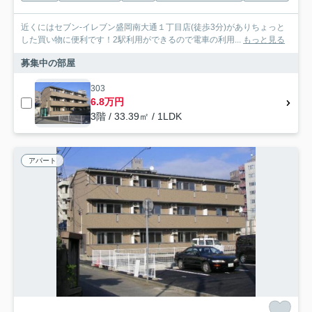
近くにはセブン-イレブン盛岡南大通１丁目店(徒歩3分)がありちょっと
した買い物に便利です！2駅利用ができるので電車の利用...
もっと見る
募集中の部屋
303
6.8万円
3階 / 33.39㎡ / 1LDK
アパート