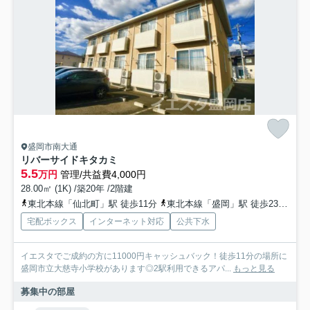
盛岡市南大通
リバーサイドキタカミ
5.5
万円
管理/共益費4,000円
28.00㎡ (1K) /築20年 /2階建
東北本線「仙北町」駅 徒歩11分
東北本線「盛岡」駅 徒歩23分
山
宅配ボックス
インターネット対応
公共下水
イエスタでご成約の方に11000円キャッシュバック！徒歩11分の場所に
盛岡市立大慈寺小学校があります◎2駅利用できるアパ...
もっと見る
募集中の部屋