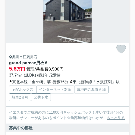
奥州市江刺男石
grand parece男石A
5.6
万円
管理/共益費3,500円
37.74㎡ (1LDK) /築1年 /2階建
東北本線「金ケ崎」駅 徒歩76分
東北新幹線「水沢江刺」駅 徒歩85分
宅配ボックス
インターネット対応
敷地内ごみ置き場
駐車2台可
公共下水
イエスタでご成約の方に11000円キャッシュバック！歩いて徒歩4分の
場所にサンエーがあるのもポイント☆角部屋物件はいかが...
もっと見る
募集中の部屋