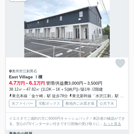
奥州市江刺男石
East Village Ⅰ棟
4.7
6.1
万円～
万円
管理/共益費3,000円～3,500円
38.12㎡～47.82㎡ (1LDK～1K＋S(納戸)) /築1年 /2階建
東北本線「金ケ崎」駅 徒歩78分
東北新幹線「水沢江刺」駅 徒歩79分
光ファイバー
宅配ボックス
敷地内ごみ置き場
公共下水
イエスタでご成約の方に9000円キャッシュバック！来訪者の確認ができ
る、安心のTVインターホン付きです◎荷物の受け取りに...
もっと見る
募集中の部屋