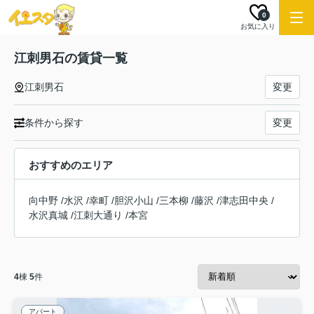
0
お気に入り
江刺男石の賃貸一覧
江刺男石
変更
条件から探す
変更
おすすめのエリア
向中野
/
水沢
/
幸町
/
胆沢小山
/
三本柳
/
藤沢
/
津志田中央
/
水沢真城
/
江刺大通り
/
本宮
4
棟
5
件
アパート