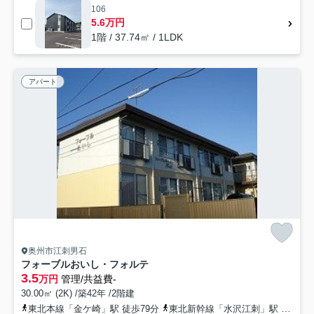
106
5.6万円
1階 / 37.74㎡ / 1LDK
アパート
奥州市江刺男石
フォーブルおいし・フォルテ
3.5
万円
管理/共益費-
30.00㎡ (2K) /築42年 /2階建
東北本線「金ケ崎」駅 徒歩79分
東北新幹線「水沢江刺」駅 徒歩81分