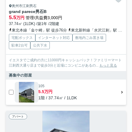
奥州市江刺男石
grand parece男石B
5.5
万円
管理/共益費3,000円
37.74㎡ (1LDK) /築1年 /2階建
東北本線「金ケ崎」駅 徒歩76分
東北新幹線「水沢江刺」駅 徒歩85分
宅配ボックス
インターネット対応
敷地内ごみ置き場
駐車2台可
公共下水
イエスタでご成約の方に11000円キャッシュバック！ファミリーマート
江刺西大通り店まで徒歩3分と近場にコンビニがあるの...
もっと見る
募集中の部屋
105
5.5万円
1階 / 37.74㎡ / 1LDK
アパート