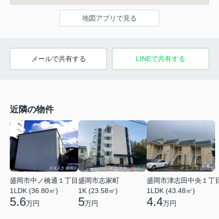
地図アプリで見る
メールで共有する
LINEで共有する
近隣の物件
盛岡市津志田中央１丁
盛岡市中ノ橋通１丁目
盛岡市志家町
1LDK (43.48㎡)
1LDK (36.80㎡)
1K (23.58㎡)
4.4
5.6
5
万円
万円
万円