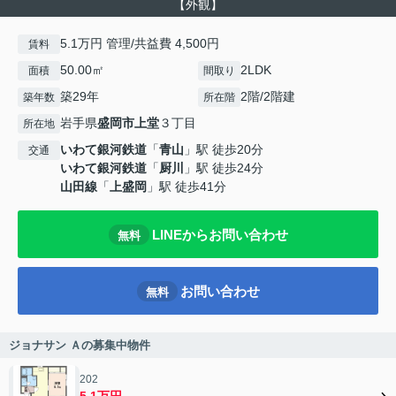
【外観】
5.1万円 管理/共益費 4,500円
賃料
50.00㎡
2LDK
面積
間取り
築29年
2階/2階建
築年数
所在階
岩手県
盛岡市
上堂
３丁目
所在地
いわて銀河鉄道
「
青山
」駅 徒歩20分
交通
いわて銀河鉄道
「
厨川
」駅 徒歩24分
山田線
「
上盛岡
」駅 徒歩41分
LINEからお問い合わせ
無料
お問い合わせ
無料
ジョナサン Ａの募集中物件
202
5.1万円