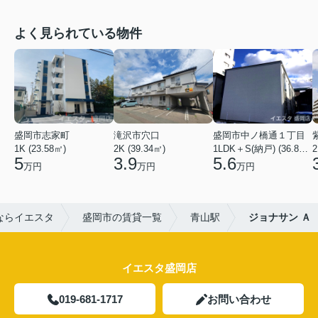
よく見られている物件
盛岡市志家町
滝沢市穴口
盛岡市中ノ橋通１丁目
1K (23.58㎡)
2K (39.34㎡)
1LDK＋S(納戸) (36.80㎡)
2
5
3.9
5.6
万円
万円
万円
ならイエスタ
盛岡市の賃貸一覧
青山駅
ジョナサン Ａ
イエスタ盛岡店
019-681-1717
お問い合わせ