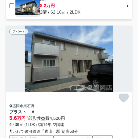
8.2万円
2階 / 62.10㎡ / 2LDK
アパート
盛岡市黒石野
ブラスト Ａ
5.6
万円
管理/共益費4,500円
49.09㎡ (1LDK) /築14年 /2階建
いわて銀河鉄道「青山」駅 徒歩58分