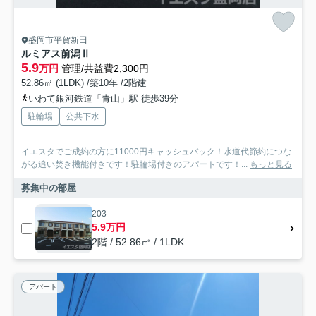
盛岡市平賀新田
ルミアス前潟Ⅱ
5.9
万円
管理/共益費2,300円
52.86㎡ (1LDK) /築10年 /2階建
いわて銀河鉄道「青山」駅 徒歩39分
駐輪場
公共下水
イエスタでご成約の方に11000円キャッシュバック！水道代節約につな
がる追い焚き機能付きです！駐輪場付きのアパートです！...
もっと見る
募集中の部屋
203
5.9万円
2階 / 52.86㎡ / 1LDK
アパート