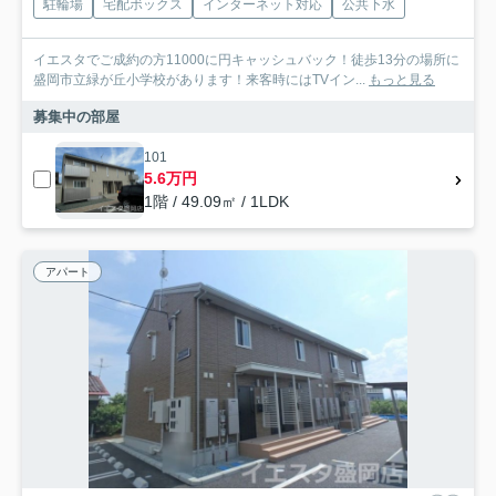
駐輪場
宅配ボックス
インターネット対応
公共下水
イエスタでご成約の方11000に円キャッシュバック！徒歩13分の場所に
盛岡市立緑が丘小学校があります！来客時にはTVイン...
もっと見る
募集中の部屋
101
5.6万円
1階 / 49.09㎡ / 1LDK
アパート