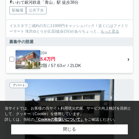
いわて銀河鉄道「青山」駅 徒歩38分
駐輪場
公共下水
イエスタでご成約の方に11000円キャッシュバック！近くにはファミリ
ーマート 滝沢ゆとりが丘店(徒歩2分)がありちょっと...
もっと見る
募集中の部屋
204
5.6万円
2階 / 57.63㎡ / 2LDK
アパート
当サイトでは、お客様の当サイト利用状況把握、サービス向上検討を目的と
して、クッキー（Cookie）を使用しています。
詳しくは、当社の
「Cookieの取扱いについて」
をご確認ください。
閉じる