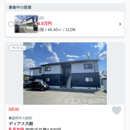
募集中の部屋
103
6.5万円
1階 / 46.60㎡ / 1LDK
アパート
NEW
盛岡市大館町
ディアス大館
5.5
万円
管理/共益費4,500円