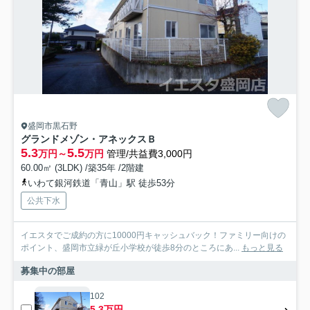
盛岡市黒石野
グランドメゾン・アネックスＢ
5.3
5.5
万円～
万円
管理/共益費3,000円
60.00㎡ (3LDK) /築35年 /2階建
いわて銀河鉄道「青山」駅 徒歩53分
公共下水
イエスタでご成約の方に10000円キャッシュバック！ファミリー向けの
ポイント、盛岡市立緑が丘小学校が徒歩8分のところにあ...
もっと見る
募集中の部屋
102
5.3万円