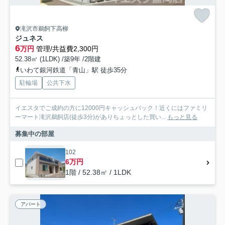
滝沢市鵜飼下高柳
ジュネス
6
万円
管理/共益費2,300円
52.38㎡ (1LDK) /築9年 /2階建
いわて銀河鉄道「青山」駅 徒歩35分
駐輪場
公共下水
イエスタでご成約の方に12000円キャッシュバック！近くにはファミリ
ーマート滝沢鵜飼店(徒歩3分)がありちょっとした買い...
もっと見る
募集中の部屋
102
6万円
1階 / 52.38㎡ / 1LDK
アパート