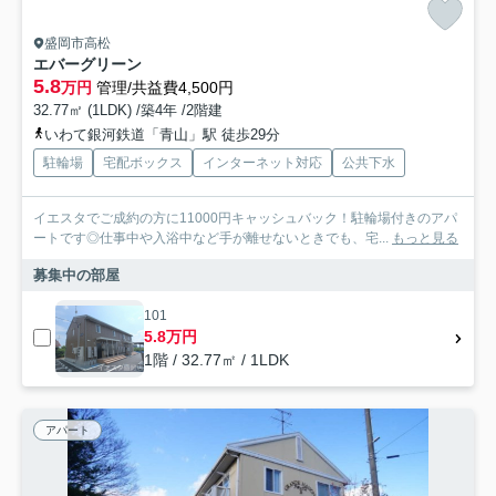
盛岡市高松
エバーグリーン
5.8
万円
管理/共益費4,500円
32.77㎡ (1LDK) /築4年 /2階建
いわて銀河鉄道「青山」駅 徒歩29分
駐輪場
宅配ボックス
インターネット対応
公共下水
イエスタでご成約の方に11000円キャッシュバック！駐輪場付きのアパ
ートです◎仕事中や入浴中など手が離せないときでも、宅...
もっと見る
募集中の部屋
101
5.8万円
1階 / 32.77㎡ / 1LDK
アパート