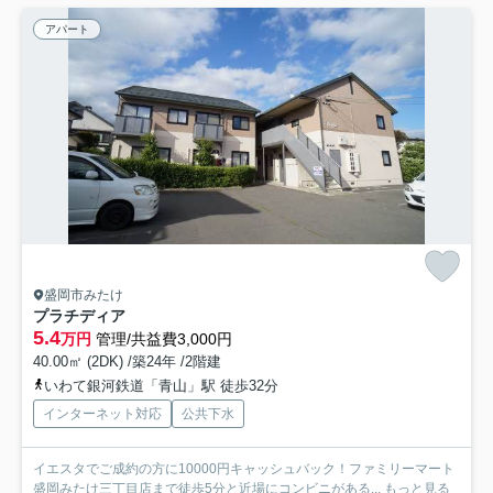
アパート
盛岡市みたけ
プラチディア
5.4
万円
管理/共益費3,000円
40.00㎡ (2DK) /築24年 /2階建
いわて銀河鉄道「青山」駅 徒歩32分
インターネット対応
公共下水
イエスタでご成約の方に10000円キャッシュバック！ファミリーマート
盛岡みたけ三丁目店まで徒歩5分と近場にコンビニがある...
もっと見る