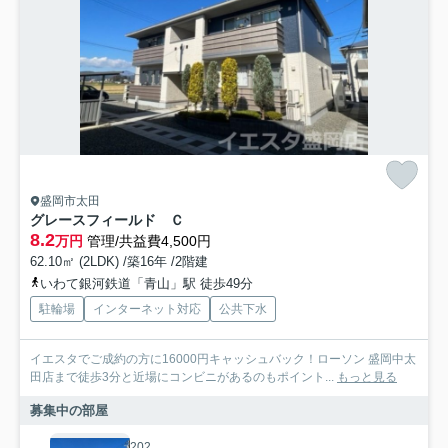
盛岡市太田
グレースフィールド Ｃ
8.2
万円
管理/共益費4,500円
62.10㎡ (2LDK) /築16年 /2階建
いわて銀河鉄道「青山」駅 徒歩49分
駐輪場
インターネット対応
公共下水
イエスタでご成約の方に16000円キャッシュバック！ローソン 盛岡中太
田店まで徒歩3分と近場にコンビニがあるのもポイント...
もっと見る
募集中の部屋
202