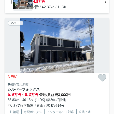
4.8万円
2階 / 42.37㎡ / 1LDK
アパート
NEW
盛岡市大新町
シルバーフォックス
5.9
6.2
万円～
万円
管理/共益費3,000円
35.83㎡～46.15㎡ (1LDK) /築3年 /2階建
いわて銀河鉄道「青山」駅 徒歩14分
駐輪場
宅配ボックス
インターネット対応
公共下水