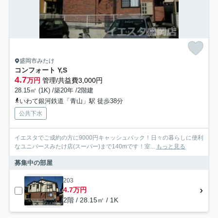
盛岡市みたけ
コンフォート Y,S
4.7
万円
管理/共益費3,000円
28.15㎡ (1K) /築20年 /2階建
いわて銀河鉄道「青山」駅 徒歩38分
公共下水
イエスタでご成約の方に9000円キャッシュバック！日々の暮らしに便利
なユニバースみたけ店(スーパー)まで140mです！室...
もっと見る
募集中の部屋
203
4.7万円
2階 / 28.15㎡ / 1K