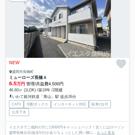
NEW
盛岡市長橋町
ミューローズ長橋Ａ
6.5
万円
管理/共益費4,500円
46.60㎡ (1LDK) /築19年 /2階建
いわて銀河鉄道「青山」駅 徒歩26分
CATV
宅配ボックス
インターネット対応
駐車2台可
公共下水
イエスタでご成約の方に13000円キャッシュバック！近くにはローソン
盛岡長橋台店(徒歩5分)がありちょっとした買い物に...
もっと見る