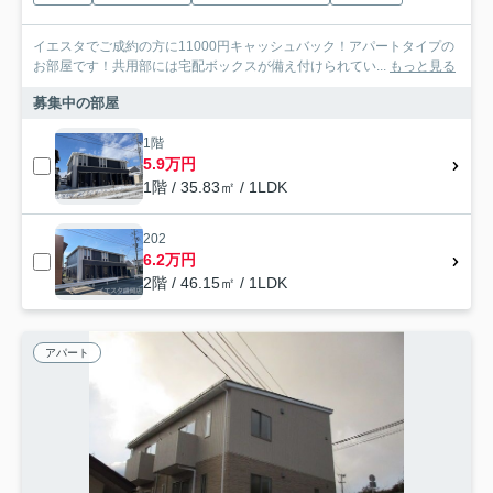
イエスタでご成約の方に11000円キャッシュバック！アパートタイプの
お部屋です！共用部には宅配ボックスが備え付けられてい...
もっと見る
募集中の部屋
1階
5.9万円
1階 / 35.83㎡ / 1LDK
202
6.2万円
2階 / 46.15㎡ / 1LDK
アパート