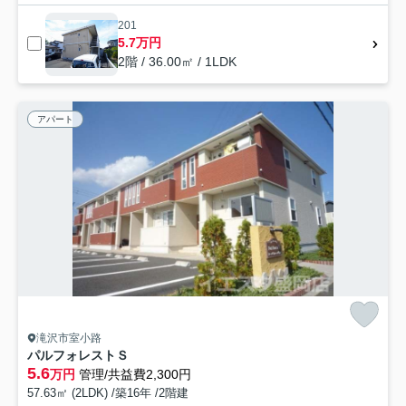
201
5.7万円
2階 / 36.00㎡ / 1LDK
アパート
滝沢市室小路
パルフォレストＳ
5.6
万円
管理/共益費2,300円
57.63㎡ (2LDK) /築16年 /2階建