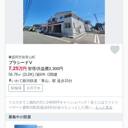
盛岡市南青山町
プラシードⅤ
7.25
万円
管理/共益費2,300円
56.78㎡ (2LDK) /築6年 /2階建
いわて銀河鉄道「青山」駅 徒歩15分
駐輪場
公共下水
イエスタでご成約の方に14000円キャッシュバック！近くにはファミリ
ーマート盛岡大館店(徒歩6分)がありちょっとした買い...
もっと見る
募集中の部屋
201