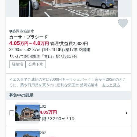
盛岡市箱清水
カーサ・プラシード
4.05
4.8
万円～
万円
管理/共益費2,300円
32.90㎡～42.37㎡ (1R～1LDK) /築17年 /2階建
いわて銀河鉄道「青山」駅 徒歩37分
駐輪場
公共下水
イエスタでご成約の方に9000円キャッシュバック！家から293mのとこ
ろに、薬や日用品を買うのに便利な薬王堂 盛岡箱清水...
もっと見る
募集中の部屋
102
4.05万円
1階 / 32.90㎡ / 1R
202