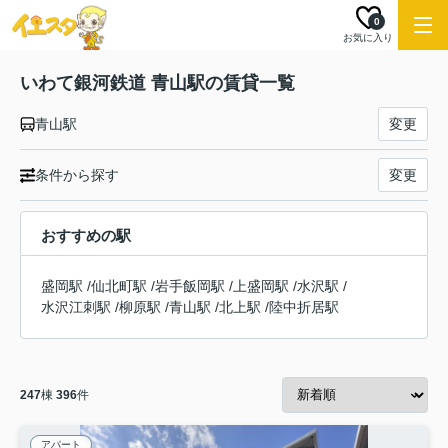
0
お気に入り
いわて銀河鉄道 青山駅の賃貸一覧
青山駅
変更
条件から探す
変更
おすすめの駅
盛岡駅
/
仙北町駅
/
岩手飯岡駅
/
上盛岡駅
/
水沢駅
/
水沢江刺駅
/
柳原駅
/
青山駅
/
北上駅
/
陸中折居駅
247
棟
396
件
アパート