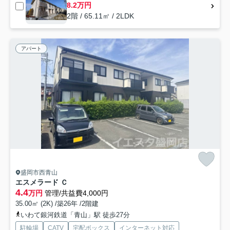
8.2万円
2階 / 65.11㎡ / 2LDK
アパート
盛岡市西青山
エスメラード Ｃ
4.4
万円
管理/共益費4,000円
35.00㎡ (2K) /築26年 /2階建
いわて銀河鉄道「青山」駅 徒歩27分
駐輪場
CATV
宅配ボックス
インターネット対応