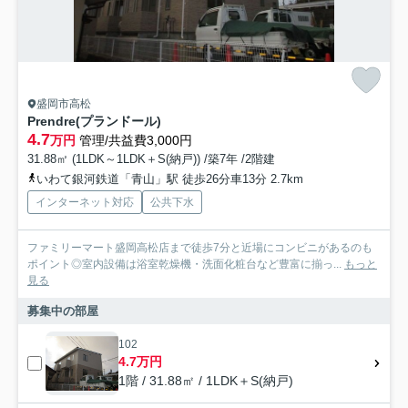
盛岡市高松
Prendre(プランドール)
4.7
万円
管理/共益費3,000円
31.88㎡ (1LDK～1LDK＋S(納戸)) /築7年 /2階建
いわて銀河鉄道「青山」駅 徒歩26分車13分 2.7km
インターネット対応
公共下水
ファミリーマート盛岡高松店まで徒歩7分と近場にコンビニがあるのも
ポイント◎室内設備は浴室乾燥機・洗面化粧台など豊富に揃っ...
もっと
見る
募集中の部屋
102
4.7万円
1階 / 31.88㎡ / 1LDK＋S(納戸)