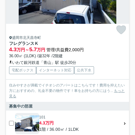
盛岡市北天昌寺町
フレグランスＫ
4.3
5.7
万円～
万円
管理/共益費2,000円
36.00㎡ (1LDK) /築32年 /2階建
いわて銀河鉄道「青山」駅 徒歩20分
宅配ボックス
インターネット対応
公共下水
住みやすさが満載でイチオシのアパートはこちらです！費用を抑えたい
方におすすめの、礼金不要の物件です！車をお持ちの方にはう...
もっと
見る
募集中の部屋
101
4.3万円
1階 / 36.00㎡ / 1LDK