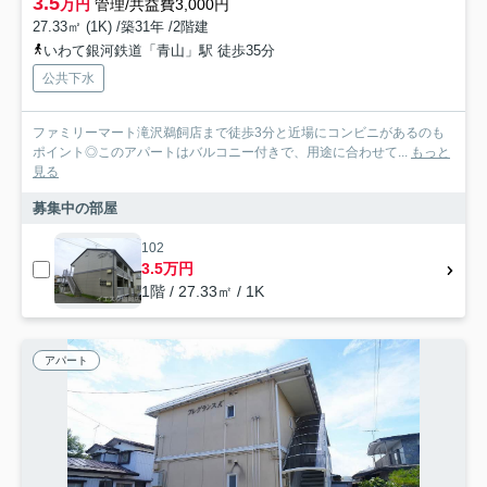
3.5
万円
管理/共益費3,000円
27.33㎡ (1K) /築31年 /2階建
いわて銀河鉄道「青山」駅 徒歩35分
公共下水
ファミリーマート滝沢鵜飼店まで徒歩3分と近場にコンビニがあるのも
ポイント◎このアパートはバルコニー付きで、用途に合わせて...
もっと
見る
募集中の部屋
102
3.5万円
1階 / 27.33㎡ / 1K
アパート