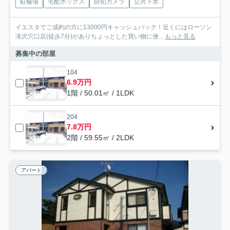
駐輪場
宅配ボックス
防犯カメラ
公共下水
イエスタでご成約の方に13000円キャッシュバック！近くにはローソン
滝沢穴口店(徒歩7分)がありちょっとした買い物に便...
もっと見る
募集中の部屋
104
6.9万円
1階 / 50.01㎡ / 1LDK
204
7.8万円
2階 / 59.55㎡ / 2LDK
アパート