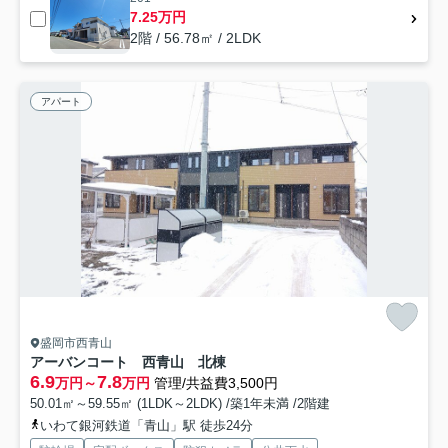
7.25万円
2階 / 56.78㎡ / 2LDK
アパート
盛岡市西青山
アーバンコート 西青山 北棟
6.9
7.8
万円～
万円
管理/共益費3,500円
50.01㎡～59.55㎡ (1LDK～2LDK) /築1年未満 /2階建
いわて銀河鉄道「青山」駅 徒歩24分