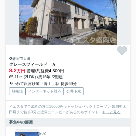
盛岡市太田
グレースフィールド Ａ
8.2
万円
管理/共益費4,500円
65.11㎡ (2LDK) /築16年 /2階建
いわて銀河鉄道「青山」駅 徒歩49分
駐輪場
インターネット対応
公共下水
イエスタでご成約の方に16000円キャッシュバック！ローソン 盛岡中太
田店まで徒歩3分と近場にコンビニがあるのもポイント...
もっと見る
募集中の部屋
202