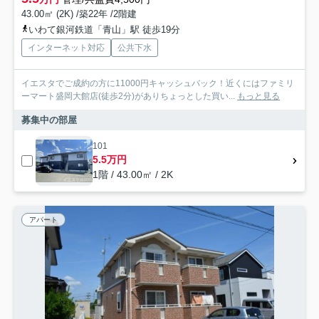
43.00㎡ (2K) /築22年 /2階建
いわて銀河鉄道「青山」駅 徒歩19分
インターネット対応
公共下水
イエスタでご成約の方に11000円キャッシュバック！近くにはファミリ
ーマート盛岡大館店(徒歩2分)がありちょっとした買い...
もっと見る
募集中の部屋
101
5.5万円
1階 / 43.00㎡ / 2K
アパート