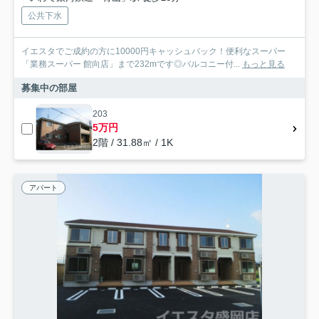
公共下水
イエスタでご成約の方に10000円キャッシュバック！便利なスーパー
「業務スーパー 館向店」まで232mです◎バルコニー付...
もっと見る
募集中の部屋
203
5万円
2階 / 31.88㎡ / 1K
アパート