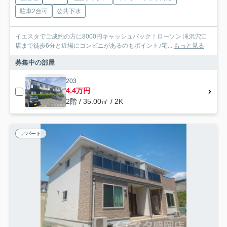
駐車2台可
公共下水
イエスタでご成約の方に8000円キャッシュバック！ローソン 滝沢穴口
店まで徒歩6分と近場にコンビニがあるのもポイント♪宅...
もっと見る
募集中の部屋
203
4.4万円
2階 / 35.00㎡ / 2K
アパート