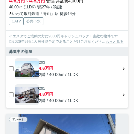
4.6
4.8
万円～
万円
管理/共益費4,000円
40.00㎡ (1LDK) /築27年 /2階建
いわて銀河鉄道「青山」駅 徒歩14分
CATV
公共下水
イエスタでご成約の方に9000円キャッシュバック！素敵な物件です
◎2026年9月に入居可能予定であることだけご注意くださ...
もっと見る
募集中の部屋
203
4.6万円
2階 / 40.00㎡ / 1LDK
201
4.8万円
2階 / 40.00㎡ / 1LDK
アパート