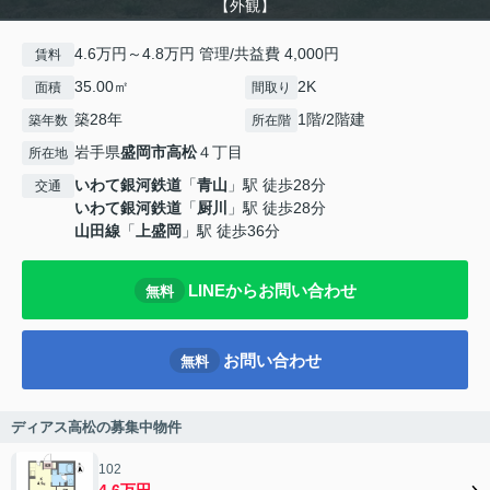
【外観】
4.6万円～4.8万円 管理/共益費 4,000円
賃料
35.00㎡
2K
面積
間取り
築28年
1階/2階建
築年数
所在階
岩手県
盛岡市
高松
４丁目
所在地
いわて銀河鉄道
「
青山
」駅 徒歩28分
交通
いわて銀河鉄道
「
厨川
」駅 徒歩28分
山田線
「
上盛岡
」駅 徒歩36分
LINEからお問い合わせ
無料
お問い合わせ
無料
ディアス高松の募集中物件
102
4.6万円