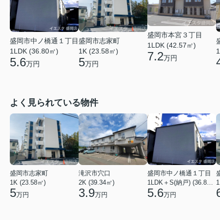
盛岡市本宮３丁目
盛岡市中ノ橋通１丁目
盛岡市志家町
1LDK (42.57㎡)
1
1LDK (36.80㎡)
1K (23.58㎡)
7.2
万円
5.6
5
万円
万円
よく見られている物件
盛岡市志家町
滝沢市穴口
盛岡市中ノ橋通１丁目
1K (23.58㎡)
2K (39.34㎡)
1LDK＋S(納戸) (36.80㎡)
1
5
3.9
5.6
万円
万円
万円