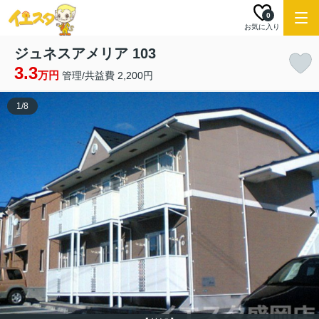
0
お気に入り
ジュネスアメリア 103
3.3
万円
管理/共益費 2,200円
1
/
8