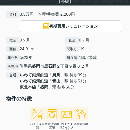
【外観】
3.3万円 管理/共益費 2,200円
賃料
初期費用シミュレーション
0ヶ月
0ヶ月
敷金
礼金
24.91㎡
1K
面積
間取り
築23年
1階/2階建
築年数
所在階
岩手県
盛岡市
黒石野
２丁目９番６２号
所在地
いわて銀河鉄道
「
厨川
」駅 徒歩39分
交通
いわて銀河鉄道
「
青山
」駅 徒歩51分
東北本線
「
盛岡
」駅 徒歩66分
物件の特徴
バストイレ
室内洗濯機
TVモニタ
浴室乾燥機
別
置場
付きインタ