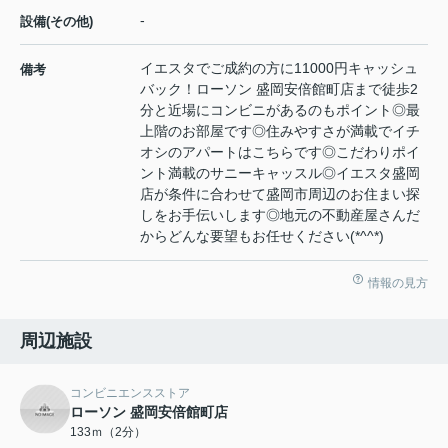
-
設備(その他)
イエスタでご成約の方に11000円キャッシュ
備考
バック！ローソン 盛岡安倍館町店まで徒歩2
分と近場にコンビニがあるのもポイント◎最
上階のお部屋です◎住みやすさが満載でイチ
オシのアパートはこちらです◎こだわりポイ
ント満載のサニーキャッスル◎イエスタ盛岡
店が条件に合わせて盛岡市周辺のお住まい探
しをお手伝いします◎地元の不動産屋さんだ
からどんな要望もお任せください(*^^*)
情報の見方
周辺施設
コンビニエンスストア
ローソン 盛岡安倍館町店
133ｍ（2分）