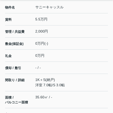
サニーキャッスル
物件名
5.5万円
賃料
2,000円
管理 / 共益費
0万円(-)
敷金(保証金)
0万円
礼金
- / -
償却 / 敷引
1K＋S(納戸)
間取り / 詳細
洋室 7.0帖
/
S 3.0帖
35.60㎡ / -
面積 /
バルコニー面積