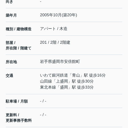
-
向き
2005年10月(築20年)
築年月
アパート / 木造
種別 / 建物構造
201 / 2階 / 2階建
部屋 /
所在階 / 階建て
岩手県
盛岡市
安倍館町
所在地
いわて銀河鉄道
「
青山
」駅 徒歩16分
交通
山田線
「
上盛岡
」駅 徒歩30分
東北本線
「
盛岡
」駅 徒歩33分
- / -
駐車場 / 月額
- / -
更新料 /
更新事務手数料