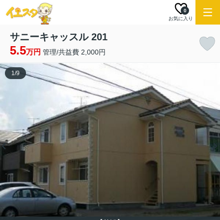
0
お気に入り
サニーキャッスル 201
5.5
万円
管理/共益費 2,000円
1
/
9