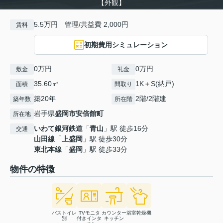
【外観】
5.5万円 管理/共益費 2,000円
賃料
初期費用シミュレーション
0万円
0万円
敷金
礼金
35.60㎡
1K＋S(納戸)
面積
間取り
築20年
2階/2階建
築年数
所在階
岩手県
盛岡市
安倍館町
所在地
いわて銀河鉄道
「
青山
」駅 徒歩16分
交通
山田線
「
上盛岡
」駅 徒歩30分
東北本線
「
盛岡
」駅 徒歩33分
物件の特徴
バストイレ
TVモニタ
カウンター
浴室乾燥機
別
付きインタ
キッチン