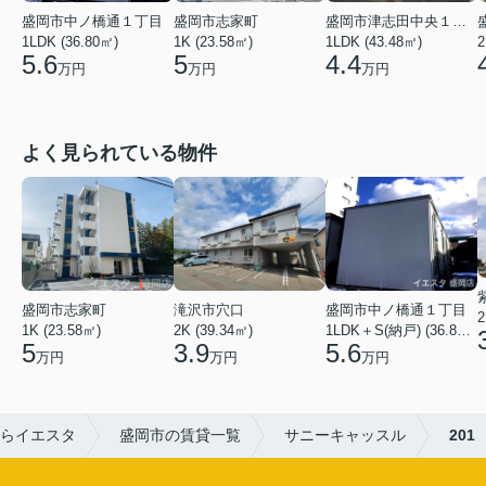
盛岡市津志田中央１丁目
盛岡市中ノ橋通１丁目
盛岡市志家町
1LDK (43.48㎡)
1LDK (36.80㎡)
1K (23.58㎡)
2
4.4
5.6
5
万円
万円
万円
よく見られている物件
盛岡市志家町
滝沢市穴口
盛岡市中ノ橋通１丁目
2
1K (23.58㎡)
2K (39.34㎡)
1LDK＋S(納戸) (36.80㎡)
5
3.9
5.6
万円
万円
万円
らイエスタ
盛岡市の賃貸一覧
サニーキャッスル
201