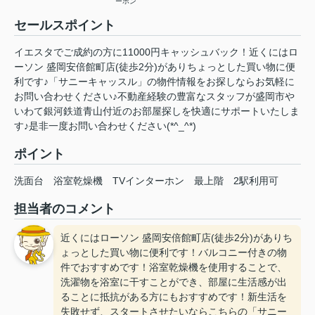
ーホン
セールスポイント
イエスタでご成約の方に11000円キャッシュバック！近くにはロ
ーソン 盛岡安倍館町店(徒歩2分)がありちょっとした買い物に便
利です♪「サニーキャッスル」の物件情報をお探しならお気軽に
お問い合わせください♪不動産経験の豊富なスタッフが盛岡市や
いわて銀河鉄道青山付近のお部屋探しを快適にサポートいたしま
す♪是非一度お問い合わせください(*^_^*)
ポイント
洗面台
浴室乾燥機
TVインターホン
最上階
2駅利用可
担当者のコメント
近くにはローソン 盛岡安倍館町店(徒歩2分)がありち
ょっとした買い物に便利です！バルコニー付きの物
件でおすすめです！浴室乾燥機を使用することで、
洗濯物を浴室に干すことができ、部屋に生活感が出
ることに抵抗がある方にもおすすめです！新生活を
失敗せず、スタートさせたいならこちらの「サニー