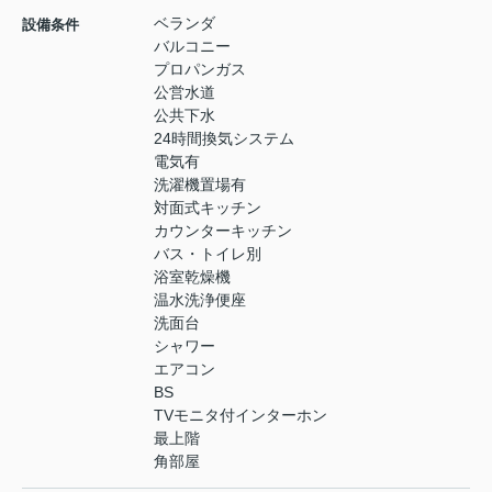
ベランダ
設備条件
バルコニー
プロパンガス
公営水道
公共下水
24時間換気システム
電気有
洗濯機置場有
対面式キッチン
カウンターキッチン
バス・トイレ別
浴室乾燥機
温水洗浄便座
洗面台
シャワー
エアコン
BS
TVモニタ付インターホン
最上階
角部屋