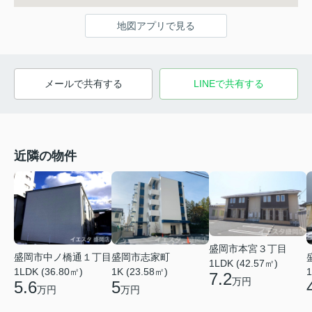
地図アプリで見る
メールで共有する
LINEで共有する
近隣の物件
盛岡市本宮３丁目
盛岡市中ノ橋通１丁目
盛岡市志家町
1LDK (42.57㎡)
1
1LDK (36.80㎡)
1K (23.58㎡)
7.2
万円
5.6
5
万円
万円