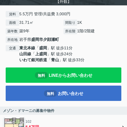
【外観】
5.5万円 管理/共益費 3,000円
賃料
31.71㎡
1K
面積
間取り
築9年
1階/2階建
築年数
所在階
岩手県
盛岡市
夕顔瀬町
所在地
東北本線
「
盛岡
」駅 徒歩11分
交通
山田線
「
上盛岡
」駅 徒歩24分
いわて銀河鉄道
「
青山
」駅 徒歩33分
LINEからお問い合わせ
無料
お問い合わせ
無料
メゾン・ドマーニの募集中物件
102
5.5万円