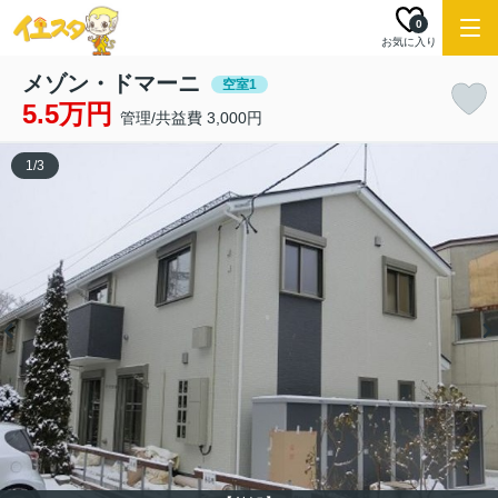
0
お気に入り
メゾン・ドマーニ
空室1
5.5万円
管理/共益費 3,000円
1
/
3