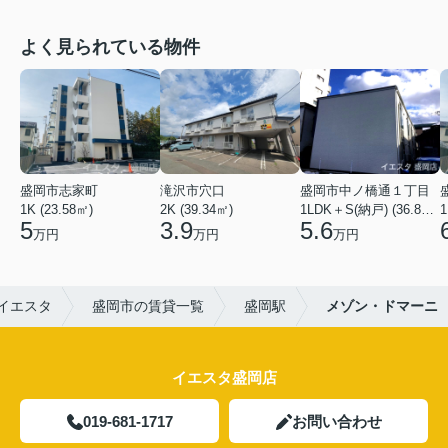
よく見られている物件
盛岡市志家町
滝沢市穴口
盛岡市中ノ橋通１丁目
1K (23.58㎡)
2K (39.34㎡)
1LDK＋S(納戸) (36.80㎡)
1
5
3.9
5.6
万円
万円
万円
イエスタ
盛岡市の賃貸一覧
盛岡駅
メゾン・ドマーニ
イエスタ盛岡店
019-681-1717
お問い合わせ