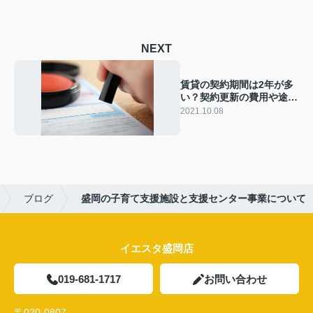
NEXT
賃貸の契約期間は2年が多
い？契約更新の費用や途中
解約について解説！
2021.10.08
ブログ
盛岡の子育て支援施設と支援センター事業について
イエスタ盛岡店
019-681-1717
お問い合わせ
〒020-0807