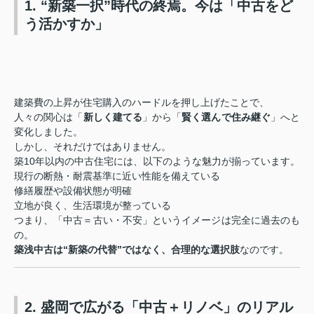
1. “新築一択”時代の終焉。今は「中古をど
う活かすか」
建築費の上昇が住宅購入のハードルを押し上げたことで、
人々の関心は「
新しく建てる
」から「
賢く選んで住み継ぐ
」へと
変化しました。
しかし、それだけではありません。
築10年以内の中古住宅には、以下のような魅力が揃っています。
現行の断熱・耐震基準に近い性能を備えている
修繕履歴や設備状態が明確
立地が良く、生活環境が整っている
つまり、「中古＝古い・不安」というイメージは完全に過去のも
の。
築浅中古は“新築の代替”ではなく、合理的な選択肢
なのです。
2. 盛岡で広がる「中古＋リノベ」のリアル