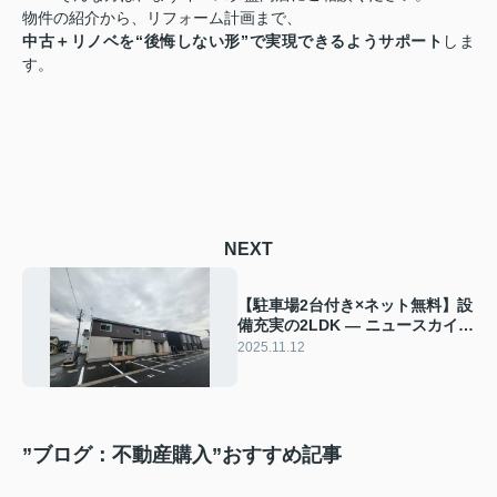
物件の紹介から、リフォーム計画まで、
中古＋リノベを“後悔しない形”で実現できるようサポート
しま
す。
NEXT
【駐車場2台付き×ネット無料】設
備充実の2LDK ― ニュースカイタ
ウンC棟 103号室（中部屋）
2025.11.12
”ブログ：不動産購入”おすすめ記事