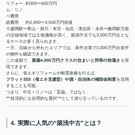
リフォー
約300〜600万円
ム・リノ
ベ費用
総費用
約2,800〜3,500万円前後
※盛岡駅〜青山・厨川・本宮・仙北・津志田・永井〜飯岡駅方面
の沿線地域では土地価格が高く、築浅中古でも3,000万円台とな
るケースが多く見られます。
一方、沿線から外れたエリアでは、条件次第で2,000万円台前半
の物件も確認できます。
この金額で、
新築4,000万円クラスの住まいと同等の快適さ
を実
現できます。
さらに、省エネリフォームや耐震改修を行えば、
フラット35S（省エネ支援型）
や
国・自治体の補助金制度
を活用
することも可能。
つまり、中古＋リノベは「妥協」ではなく、
**“経済的にも合理的な選択”**として成り立っているのです。
4. 実際に人気の“築浅中古”とは？