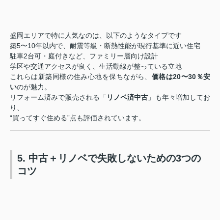
盛岡エリアで特に人気なのは、以下のようなタイプです
築5〜10年以内で、耐震等級・断熱性能が現行基準に近い住宅
駐車2台可・庭付きなど、ファミリー層向け設計
学区や交通アクセスが良く、生活動線が整っている立地
これらは新築同様の住み心地を保ちながら、
価格は20〜30％安
い
のが魅力。
リフォーム済みで販売される「
リノベ済中古
」も年々増加してお
り、
“買ってすぐ住める”点も評価されています。
5. 中古＋リノベで失敗しないための3つの
コツ