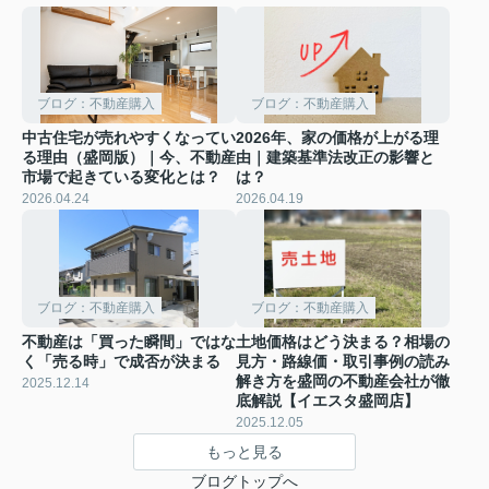
ブログ：不動産購入
ブログ：不動産購入
中古住宅が売れやすくなってい
2026年、家の価格が上がる理
る理由（盛岡版）｜今、不動産
由｜建築基準法改正の影響と
市場で起きている変化とは？
は？
2026.04.24
2026.04.19
ブログ：不動産購入
ブログ：不動産購入
不動産は「買った瞬間」ではな
土地価格はどう決まる？相場の
く「売る時」で成否が決まる
見方・路線価・取引事例の読み
解き方を盛岡の不動産会社が徹
2025.12.14
底解説【イエスタ盛岡店】
2025.12.05
もっと見る
ブログトップへ