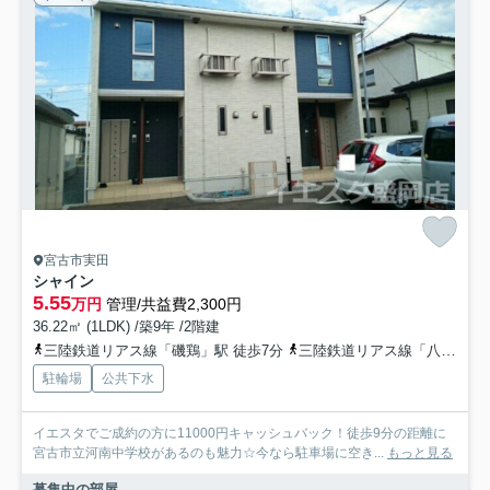
宮古市実田
シャイン
5.55
万円
管理/共益費2,300円
36.22㎡ (1LDK) /築9年 /2階建
三陸鉄道リアス線「磯鶏」駅 徒歩7分
三陸鉄道リアス線「八木沢・宮古短大」駅 徒歩19分
駐輪場
公共下水
イエスタでご成約の方に11000円キャッシュバック！徒歩9分の距離に
宮古市立河南中学校があるのも魅力☆今なら駐車場に空き...
もっと見る
募集中の部屋