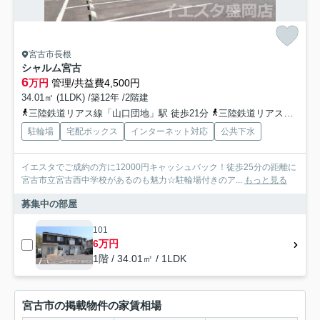
宮古市長根
シャルム宮古
6
万円
管理/共益費4,500円
34.01㎡ (1LDK) /築12年 /2階建
三陸鉄道リアス線「山口団地」駅 徒歩21分
三陸鉄道リアス線「宮古」駅 徒歩21分
駐輪場
宅配ボックス
インターネット対応
公共下水
イエスタでご成約の方に12000円キャッシュバック！徒歩25分の距離に
宮古市立宮古西中学校があるのも魅力☆駐輪場付きのア...
もっと見る
募集中の部屋
101
6万円
1階 / 34.01㎡ / 1LDK
宮古市の掲載物件の家賃相場