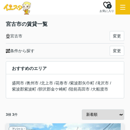
0
お気に入り
宮古市の賃貸一覧
宮古市
変更
条件から探す
変更
おすすめのエリア
盛岡市
/
奥州市
/
北上市
/
花巻市
/
紫波郡矢巾町
/
滝沢市
/
紫波郡紫波町
/
胆沢郡金ケ崎町
/
陸前高田市
/
大船渡市
3
棟
3
件
アパート