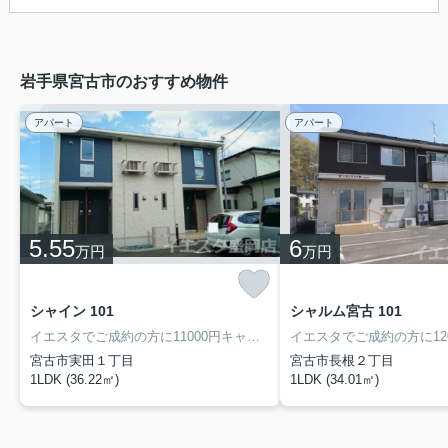
岩手県宮古市のおすすめ物件
アパート
アパート
5.55
6
万円
万円
シャイン 101
シャルム宮古 101
イエスタでご成約の方に11000円キャッシュバック！歩いて327mの場所に、マイヤ 宮古磯鶏店があります♪新生活を失敗せず、スタートさせたいならこちらの「シャイン」はいかがでしょうか♪宮古市でのお住まい探しなら、山田線磯鶏エリアはいかがですか♪019-681-1717からイエスタ盛岡店にお問い合わせください(^o^)
宮古市実田１丁目
宮古市長根２丁目
1LDK (36.22㎡)
1LDK (34.01㎡)