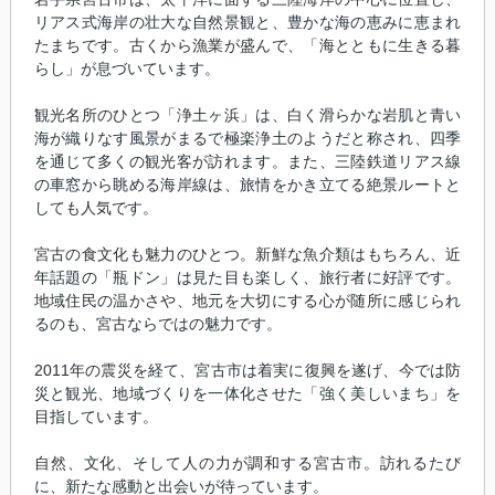
リアス式海岸の壮大な自然景観と、豊かな海の恵みに恵まれ
たまちです。古くから漁業が盛んで、「海とともに生きる暮
らし」が息づいています。
観光名所のひとつ「浄土ヶ浜」は、白く滑らかな岩肌と青い
海が織りなす風景がまるで極楽浄土のようだと称され、四季
を通じて多くの観光客が訪れます。また、三陸鉄道リアス線
の車窓から眺める海岸線は、旅情をかき立てる絶景ルートと
しても人気です。
宮古の食文化も魅力のひとつ。新鮮な魚介類はもちろん、近
年話題の「瓶ドン」は見た目も楽しく、旅行者に好評です。
地域住民の温かさや、地元を大切にする心が随所に感じられ
るのも、宮古ならではの魅力です。
2011年の震災を経て、宮古市は着実に復興を遂げ、今では防
災と観光、地域づくりを一体化させた「強く美しいまち」を
目指しています。
自然、文化、そして人の力が調和する宮古市。訪れるたび
に、新たな感動と出会いが待っています。