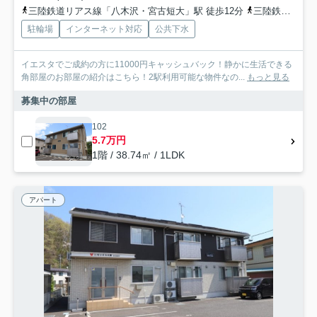
三陸鉄道リアス線「八木沢・宮古短大」駅 徒歩12分
三陸鉄道リアス線「磯鶏」駅 徒歩24分
駐輪場
インターネット対応
公共下水
イエスタでご成約の方に11000円キャッシュバック！静かに生活できる
角部屋のお部屋の紹介はこちら！2駅利用可能な物件なの...
もっと見る
募集中の部屋
102
5.7万円
1階 / 38.74㎡ / 1LDK
アパート