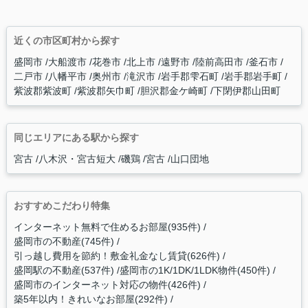
近くの市区町村から探す
盛岡市
大船渡市
花巻市
北上市
遠野市
陸前高田市
釜石市
二戸市
八幡平市
奥州市
滝沢市
岩手郡雫石町
岩手郡岩手町
紫波郡紫波町
紫波郡矢巾町
胆沢郡金ケ崎町
下閉伊郡山田町
同じエリアにある駅から探す
宮古
八木沢・宮古短大
磯鶏
宮古
山口団地
おすすめこだわり特集
インターネット無料で住めるお部屋(935件)
盛岡市の不動産(745件)
引っ越し費用を節約！敷金礼金なし賃貸(626件)
盛岡駅の不動産(537件)
盛岡市の1K/1DK/1LDK物件(450件)
盛岡市のインターネット対応の物件(426件)
築5年以内！きれいなお部屋(292件)