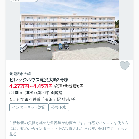
滝沢市大崎
ビレッジハウス滝沢大崎2号棟
4.27
4.45
万円～
万円
管理/共益費0円
53.08㎡ (3DK) /築36年 /5階建
いわて銀河鉄道「滝沢」駅 徒歩7分
インターネット対応
公共下水
生活騒音の負担も軽めな角部屋がお薦めです。自宅でパソコンを使う方
には、初めからインターネットの設置されたお部屋が便利です...
もっと
見る