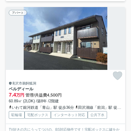
アパート
滝沢市鵜飼狐洞
ベルディール
7.4
万円
管理/共益費4,500円
60.89㎡ (2LDK) /築8年 /2階建
いわて銀河鉄道「青山」駅 徒歩36分
田沢湖線「前潟」駅 徒歩42分
駐輪場
宅配ボックス
インターネット対応
公共下水
TV好きの方にうってつけの、BS対応物件です！宅配ボックスに鍵をか