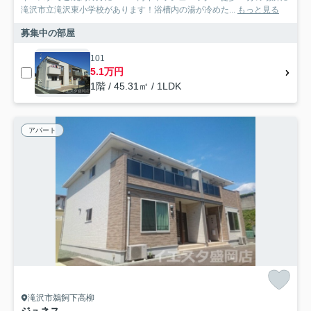
滝沢市立滝沢東小学校があります！浴槽内の湯が冷めた...
もっと見る
募集中の部屋
101
5.1万円
1階 / 45.31㎡ / 1LDK
アパート
滝沢市鵜飼下高柳