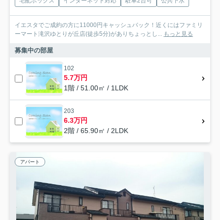
宅配ボックス
インターネット対応
駐車2台可
公共下水
イエスタでご成約の方に11000円キャッシュバック！近くにはファミリ
ーマート滝沢ゆとりが丘店(徒歩5分)がありちょっとし...
もっと見る
募集中の部屋
102
5.7万円
1階 / 51.00㎡ / 1LDK
203
6.3万円
2階 / 65.90㎡ / 2LDK
アパート