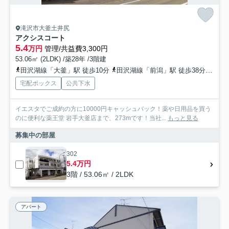
滝沢市大釜土井尻
アクシスコート
5.4
万円
管理/共益費3,300円
53.06㎡ (2LDK) /築28年 /3階建
田沢湖線「大釜」駅 徒歩10分
田沢湖線「前潟」駅 徒歩38分
田沢
宅配ボックス
公共下水
イエスタでご成約の方に10000円キャッシュバック！薬や日用品を買う
のに便利な薬王堂 岩手大釜店まで、273mです！当社...
もっと見る
募集中の部屋
302
5.4万円
3階 / 53.06㎡ / 2LDK
アパート