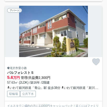
アパート
滝沢市室小路
パルフォレストＳ
5.6
万円
管理/共益費2,300円
57.63㎡ (2LDK) /築16年 /2階建
いわて銀河鉄道「青山」駅 徒歩38分
いわて銀河鉄道「厨川」駅 徒歩47分
駐輪場
公共下水
イエスタでご成約の方に11000円キャッシュバック！近くにはファミリ