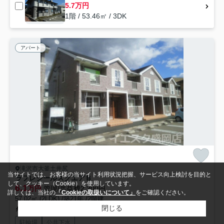
5.7万円
1階 / 53.46㎡ / 3DK
アパート
滝沢市大釜土井尻
当サイトでは、お客様の当サイト利用状況把握、サービス向上検討を目的と
ラフレシールスクエアＢ
して、クッキー（Cookie）を使用しています。
6.1
万円
管理/共益費2,200円
詳しくは、当社の
「Cookieの取扱いについて」
をご確認ください。
57.02㎡ (2LDK) /築21年 /2階建
閉じる
田沢湖線「大釜」駅 徒歩12分
駐輪場
公共下水