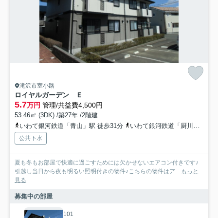
滝沢市室小路
ロイヤルガーデン Ｅ
5.7
万円
管理/共益費4,500円
53.46㎡ (3DK) /築27年 /2階建
いわて銀河鉄道「青山」駅 徒歩31分
いわて銀河鉄道「厨川」駅 徒歩42分
公共下水
夏も冬もお部屋で快適に過ごすためには欠かせないエアコン付きです♪
引越し当日から夜も明るい照明付きの物件♪こちらの物件はア...
もっと
見る
募集中の部屋
101