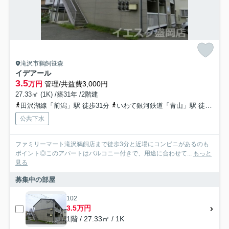
滝沢市鵜飼笹森
イデアール
3.5
万円
管理/共益費3,000円
27.33㎡ (1K) /築31年 /2階建
田沢湖線「前潟」駅 徒歩31分
いわて銀河鉄道「青山」駅 徒歩35分
公共下水
ファミリーマート滝沢鵜飼店まで徒歩3分と近場にコンビニがあるのも
ポイント◎このアパートはバルコニー付きで、用途に合わせて...
もっと
見る
募集中の部屋
102
3.5万円
1階 / 27.33㎡ / 1K