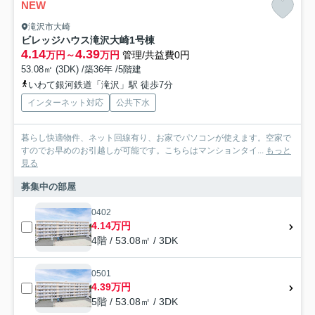
NEW
滝沢市大崎
ビレッジハウス滝沢大崎1号棟
4.14
4.39
万円～
万円
管理/共益費0円
53.08㎡ (3DK) /築36年 /5階建
いわて銀河鉄道「滝沢」駅 徒歩7分
インターネット対応
公共下水
暮らし快適物件、ネット回線有り、お家でパソコンが使えます。空家で
すのでお早めのお引越しが可能です。こちらはマンションタイ...
もっと
見る
募集中の部屋
0402
4.14万円
4階 / 53.08㎡ / 3DK
0501
4.39万円
5階 / 53.08㎡ / 3DK