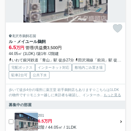
滝沢市鵜飼石留
ル・メイユール鵜飼
6.5
万円
管理/共益費3,500円
44.05㎡ (1LDK) /築1年 /2階建
いわて銀河鉄道「青山」駅 徒歩27分
田沢湖線「前潟」駅 徒歩34分
宅配ボックス
インターネット対応
敷地内ごみ置き場
駐車2台可
公共下水
歩いて徒歩4分の場所に薬王堂 岩手鵜飼店もあります☆こちらは1LDK
の物件です☆モニター越しに来訪者を確認し、インターホ...
もっと見る
募集中の部屋
201
6.5万円
2階 / 44.05㎡ / 1LDK