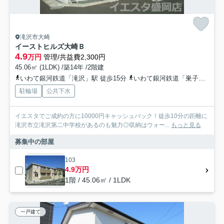
滝沢市大崎
イーストヒルズ大崎Ｂ
4.9
万円
管理/共益費2,300円
45.06㎡ (1LDK) /築14年 /2階建
いわて銀河鉄道「滝沢」駅 徒歩15分
いわて銀河鉄道「巣子」駅 徒歩30分
駐輪場
公共下水
イエスタでご成約の方に10000円キャッシュバック！徒歩10分の距離に
滝沢市立滝沢第二中学校があるのも魅力◎収納はウォー...
もっと見る
募集中の部屋
103
4.9万円
1階 / 45.06㎡ / 1LDK
一戸建て