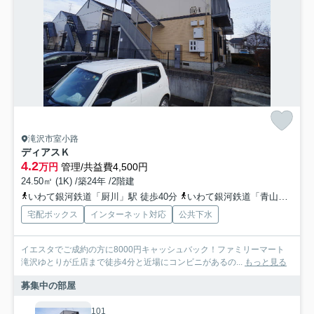
滝沢市室小路
ディアスＫ
4.2
万円
管理/共益費4,500円
24.50㎡ (1K) /築24年 /2階建
いわて銀河鉄道「厨川」駅 徒歩40分
いわて銀河鉄道「青山」駅 徒歩47分
宅配ボックス
インターネット対応
公共下水
イエスタでご成約の方に8000円キャッシュバック！ファミリーマート
滝沢ゆとりが丘店まで徒歩4分と近場にコンビニがあるの...
もっと見る
募集中の部屋
101