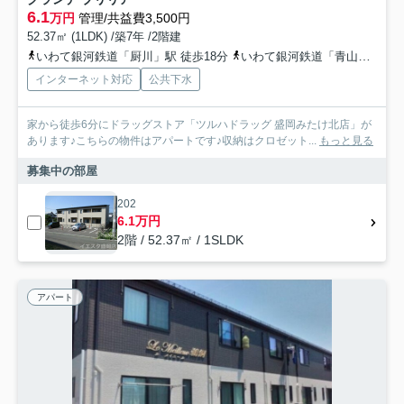
6.1
万円
管理/共益費3,500円
52.37㎡ (1LDK) /築7年 /2階建
いわて銀河鉄道「厨川」駅 徒歩18分
いわて銀河鉄道「青山」駅 徒歩39分
インターネット対応
公共下水
家から徒歩6分にドラッグストア「ツルハドラッグ 盛岡みたけ北店」が
あります♪こちらの物件はアパートです♪収納はクロゼット...
もっと見る
募集中の部屋
202
6.1万円
2階 / 52.37㎡ / 1SLDK
アパート