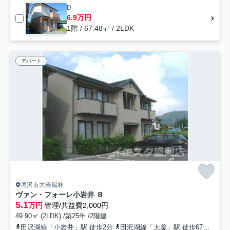
D
6.9万円
1階 / 67.48㎡ / 2LDK
アパート
滝沢市大釜風林
ヴァン・フォーレ小岩井 Ｂ
5.1
万円
管理/共益費2,000円
49.90㎡ (2LDK) /築25年 /2階建
田沢湖線「小岩井」駅 徒歩2分
田沢湖線「大釜」駅 徒歩67分
田沢