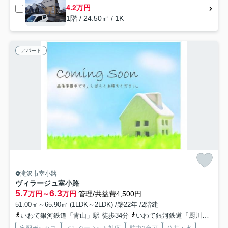
4.2万円
1階 / 24.50㎡ / 1K
アパート
滝沢市室小路
ヴィラージュ室小路
5.7
6.3
万円～
万円
管理/共益費4,500円
51.00㎡～65.90㎡ (1LDK～2LDK) /築22年 /2階建
いわて銀河鉄道「青山」駅 徒歩34分
いわて銀河鉄道「厨川」駅 徒歩44分