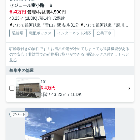
セジュール室小路 Ｂ
6.4
万円
管理/共益費4,500円
43.23㎡ (1LDK) /築14年 /2階建
いわて銀河鉄道「青山」駅 徒歩31分
いわて銀河鉄道「厨川」駅 徒歩42分
駐輪場
宅配ボックス
インターネット対応
公共下水
駐輪場付きの物件です！お風呂の湯が冷めてしまっても追焚機能がある
ので安心！非対面での荷物受け取りができる宅配ボックス付き...
もっと
見る
募集中の部屋
101
6.4万円
1階 / 43.23㎡ / 1LDK
アパート