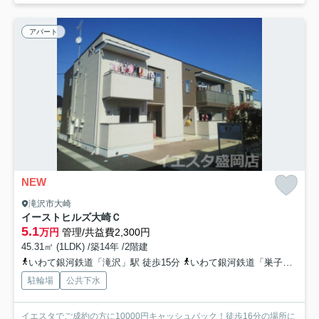
アパート
NEW
滝沢市大崎
イーストヒルズ大崎Ｃ
5.1
万円
管理/共益費2,300円
45.31㎡ (1LDK) /築14年 /2階建
いわて銀河鉄道「滝沢」駅 徒歩15分
いわて銀河鉄道「巣子」駅 徒歩31分
駐輪場
公共下水
イエスタでご成約の方に10000円キャッシュバック！徒歩16分の場所に