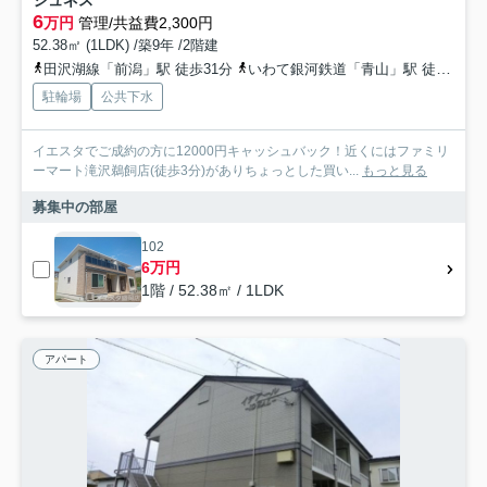
ジュネス
6
万円
管理/共益費2,300円
52.38㎡ (1LDK) /築9年 /2階建
田沢湖線「前潟」駅 徒歩31分
いわて銀河鉄道「青山」駅 徒歩35分
駐輪場
公共下水
イエスタでご成約の方に12000円キャッシュバック！近くにはファミリ
ーマート滝沢鵜飼店(徒歩3分)がありちょっとした買い...
もっと見る
募集中の部屋
102
6万円
1階 / 52.38㎡ / 1LDK
アパート