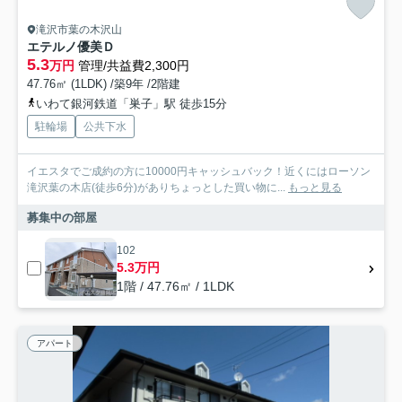
滝沢市葉の木沢山
エテルノ優美Ｄ
5.3
万円
管理/共益費2,300円
47.76㎡ (1LDK) /築9年 /2階建
いわて銀河鉄道「巣子」駅 徒歩15分
駐輪場
公共下水
イエスタでご成約の方に10000円キャッシュバック！近くにはローソン
滝沢葉の木店(徒歩6分)がありちょっとした買い物に...
もっと見る
募集中の部屋
102
5.3万円
1階 / 47.76㎡ / 1LDK
アパート