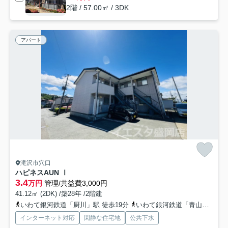
2階 / 57.00㎡ / 3DK
アパート
滝沢市穴口
ハピネスAUN Ⅰ
3.4
万円
管理/共益費3,000円
41.12㎡ (2DK) /築28年 /2階建
いわて銀河鉄道「厨川」駅 徒歩19分
いわて銀河鉄道「青山」駅 徒歩46分
インターネット対応
閑静な住宅地
公共下水