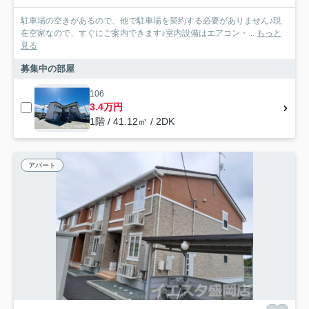
駐車場の空きがあるので、他で駐車場を契約する必要がありません♪現
在空家なので、すぐにご案内できます♪室内設備はエアコン・...
もっと
見る
募集中の部屋
106
3.4万円
1階 / 41.12㎡ / 2DK
アパート