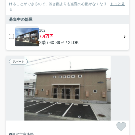
けることができるので、置き配よりも盗難の心配がなくなり...
もっと見
る
募集中の部屋
202
7.4万円
2階 / 60.89㎡ / 2LDK
アパート
滝沢市室小路