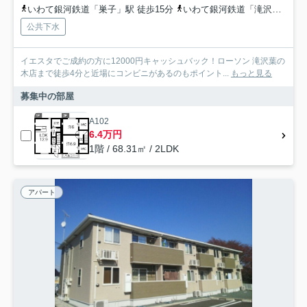
いわて銀河鉄道「巣子」駅 徒歩15分
いわて銀河鉄道「滝沢」駅 徒歩41分
公共下水
イエスタでご成約の方に12000円キャッシュバック！ローソン 滝沢葉の
木店まで徒歩4分と近場にコンビニがあるのもポイント...
もっと見る
募集中の部屋
A102
6.4万円
1階 / 68.31㎡ / 2LDK
アパート