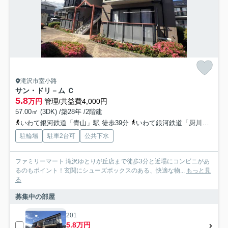
滝沢市室小路
サン・ドリ－ム Ｃ
5.8
万円
管理/共益費4,000円
57.00㎡ (3DK) /築28年 /2階建
いわて銀河鉄道「青山」駅 徒歩39分
いわて銀河鉄道「厨川」駅 徒歩48分
駐輪場
駐車2台可
公共下水
ファミリーマート 滝沢ゆとりが丘店まで徒歩3分と近場にコンビニがあ
るのもポイント！玄関にシューズボックスのある、快適な物...
もっと見
る
募集中の部屋
201
5.8万円