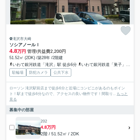
滝沢市大崎
ソシアノールＩ
4.8
万円
管理/共益費2,200円
51.52㎡ (2DK) /築28年 /2階建
いわて銀河鉄道「滝沢」駅 徒歩6分
いわて銀河鉄道「巣子」駅 徒歩35分
駐輪場
防犯カメラ
公共下水
ローソン 滝沢駅前店まで徒歩6分と近場にコンビニがあるのもポイン
ト！駅まで徒歩6分なので、アクセスの良い物件です！間取り...
もっと
見る
募集中の部屋
202
4.8万円
2階 / 51.52㎡ / 2DK