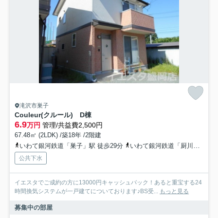
滝沢市巣子
Couleur(クルール) D棟
6.9
万円
管理/共益費2,500円
67.48㎡ (2LDK) /築18年 /2階建
いわて銀河鉄道「巣子」駅 徒歩29分
いわて銀河鉄道「厨川」駅 徒歩47分
公共下水
イエスタでご成約の方に13000円キャッシュバック！あると重宝する24
時間換気システムが一戸建てについております♪BS受...
もっと見る
募集中の部屋