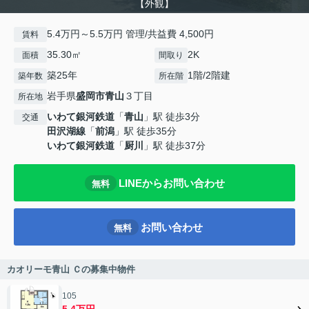
【外観】
5.4万円～5.5万円 管理/共益費 4,500円
賃料
35.30㎡
2K
面積
間取り
築25年
1階/2階建
築年数
所在階
岩手県
盛岡市
青山
３丁目
所在地
いわて銀河鉄道
「
青山
」駅 徒歩3分
交通
田沢湖線
「
前潟
」駅 徒歩35分
いわて銀河鉄道
「
厨川
」駅 徒歩37分
LINEからお問い合わせ
無料
お問い合わせ
無料
カオリーモ青山 Ｃの募集中物件
105
5.4万円