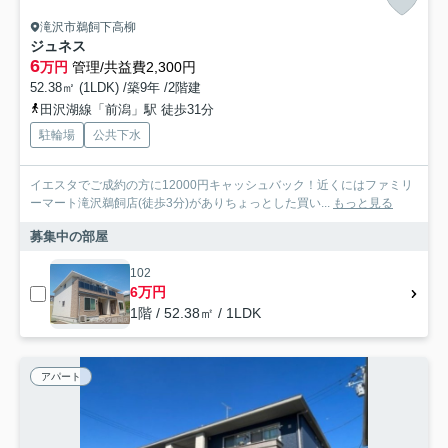
滝沢市鵜飼下高柳
ジュネス
6
万円
管理/共益費2,300円
52.38㎡ (1LDK) /築9年 /2階建
田沢湖線「前潟」駅 徒歩31分
駐輪場
公共下水
イエスタでご成約の方に12000円キャッシュバック！近くにはファミリ
ーマート滝沢鵜飼店(徒歩3分)がありちょっとした買い...
もっと見る
募集中の部屋
102
6万円
1階 / 52.38㎡ / 1LDK
アパート