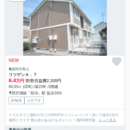
NEW
盛岡市青山
リツゲンＡ．Ｔ
6.4
万円
管理/共益費2,200円
60.03㎡ (2DK) /築23年 /2階建
田沢湖線「前潟」駅 徒歩24分
駐輪場
公共下水
イエスタでご成約の方に12000円キャッシュバック！歩いて徒歩1分の
場所にマイヤ 青山店があるのもポイント！2駅利用可能...
もっと見る
募集中の部屋