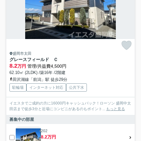
盛岡市太田
グレースフィールド Ｃ
8.2
万円
管理/共益費4,500円
62.10㎡ (2LDK) /築16年 /2階建
田沢湖線「前潟」駅 徒歩29分
駐輪場
インターネット対応
公共下水
イエスタでご成約の方に16000円キャッシュバック！ローソン 盛岡中太
田店まで徒歩3分と近場にコンビニがあるのもポイント...
もっと見る
募集中の部屋
202
8.2万円