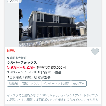
アパート
NEW
盛岡市大新町
シルバーフォックス
5.9
6.2
万円～
万円
管理/共益費3,000円
35.83㎡～46.15㎡ (1LDK) /築3年 /2階建
田沢湖線「前潟」駅 徒歩25分
駐輪場
宅配ボックス
インターネット対応
公共下水
イエスタでご成約の方に11000円キャッシュバック！アパートタイプの
お部屋です！共用部には宅配ボックスが備え付けられてい...
もっと見る