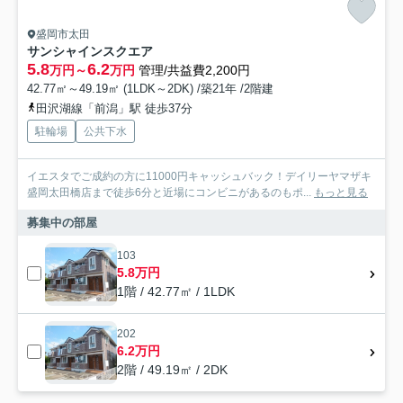
盛岡市太田
サンシャインスクエア
5.8
6.2
万円～
万円
管理/共益費2,200円
42.77㎡～49.19㎡ (1LDK～2DK) /築21年 /2階建
田沢湖線「前潟」駅 徒歩37分
駐輪場
公共下水
イエスタでご成約の方に11000円キャッシュバック！デイリーヤマザキ
盛岡太田橋店まで徒歩6分と近場にコンビニがあるのもポ...
もっと見る
募集中の部屋
103
5.8万円
1階 / 42.77㎡ / 1LDK
202
6.2万円
2階 / 49.19㎡ / 2DK