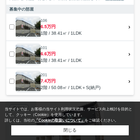
募集中の部屋
106
6.5万円
1階 / 38.41㎡ / 1LDK
101
6.6万円
1階 / 38.41㎡ / 1LDK
201
7.4万円
2階 / 50.08㎡ / 1LDK＋S(納戸)
アパート
当サイトでは、お客様の当サイト利用状況把握、サービス向上検討を目的と
して、クッキー（Cookie）を使用しています。
詳しくは、当社の
「Cookieの取扱いについて」
をご確認ください。
閉じる