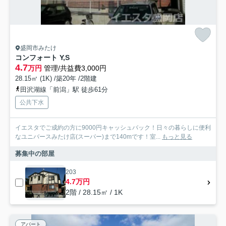
盛岡市みたけ
コンフォート Y,S
4.7
万円
管理/共益費3,000円
28.15㎡ (1K) /築20年 /2階建
田沢湖線「前潟」駅 徒歩61分
公共下水
イエスタでご成約の方に9000円キャッシュバック！日々の暮らしに便利
なユニバースみたけ店(スーパー)まで140mです！室...
もっと見る
募集中の部屋
203
4.7万円
2階 / 28.15㎡ / 1K
アパート