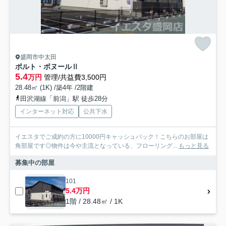
盛岡市中太田
ポルト・ボヌールⅡ
5.4
万円
管理/共益費3,500円
28.48㎡ (1K) /築4年 /2階建
田沢湖線「前潟」駅 徒歩28分
インターネット対応
公共下水
イエスタでご成約の方に10000円キャッシュバック！こちらのお部屋は
角部屋です◎物件は今や主流となっている、フローリング...
もっと見る
募集中の部屋
101
5.4万円
1階 / 28.48㎡ / 1K