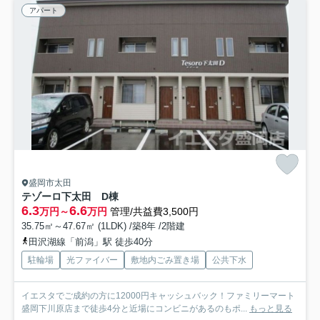
アパート
盛岡市太田
テゾーロ下太田 D棟
6.3
6.6
万円～
万円
管理/共益費3,500円
35.75㎡～47.67㎡ (1LDK) /築8年 /2階建
田沢湖線「前潟」駅 徒歩40分
駐輪場
光ファイバー
敷地内ごみ置き場
公共下水
イエスタでご成約の方に12000円キャッシュバック！ファミリーマート
盛岡下川原店まで徒歩4分と近場にコンビニがあるのもポ...
もっと見る