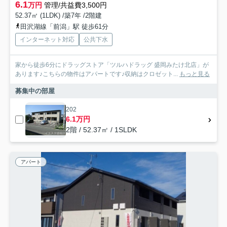
6.1
万円
管理/共益費3,500円
52.37㎡ (1LDK) /築7年 /2階建
田沢湖線「前潟」駅 徒歩61分
インターネット対応
公共下水
家から徒歩6分にドラッグストア「ツルハドラッグ 盛岡みたけ北店」が
あります♪こちらの物件はアパートです♪収納はクロゼット...
もっと見る
募集中の部屋
202
6.1万円
2階 / 52.37㎡ / 1SLDK
アパート