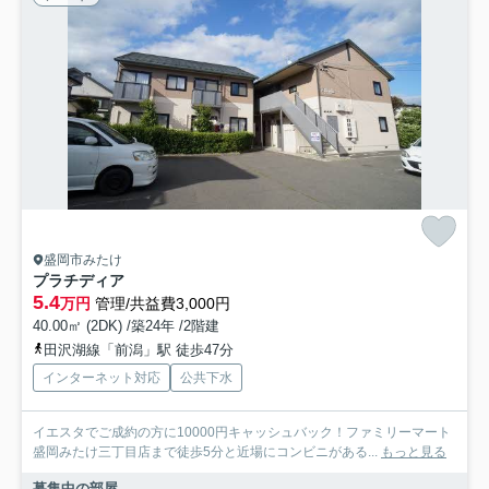
盛岡市みたけ
プラチディア
5.4
万円
管理/共益費3,000円
40.00㎡ (2DK) /築24年 /2階建
田沢湖線「前潟」駅 徒歩47分
インターネット対応
公共下水
イエスタでご成約の方に10000円キャッシュバック！ファミリーマート
盛岡みたけ三丁目店まで徒歩5分と近場にコンビニがある...
もっと見る
募集中の部屋