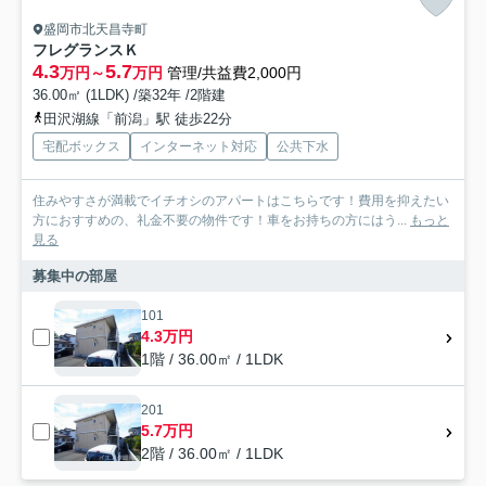
盛岡市北天昌寺町
フレグランスＫ
4.3
5.7
万円～
万円
管理/共益費2,000円
36.00㎡ (1LDK) /築32年 /2階建
田沢湖線「前潟」駅 徒歩22分
宅配ボックス
インターネット対応
公共下水
住みやすさが満載でイチオシのアパートはこちらです！費用を抑えたい
方におすすめの、礼金不要の物件です！車をお持ちの方にはう...
もっと
見る
募集中の部屋
101
4.3万円
1階 / 36.00㎡ / 1LDK
201
5.7万円
2階 / 36.00㎡ / 1LDK