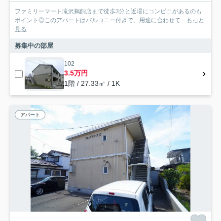
ファミリーマート滝沢鵜飼店まで徒歩3分と近場にコンビニがあるのも
ポイント◎このアパートはバルコニー付きで、用途に合わせて...
もっと
見る
募集中の部屋
102
3.5万円
1階 / 27.33㎡ / 1K
アパート