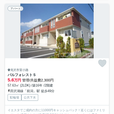
アパート
滝沢市室小路
パルフォレストＳ
5.6
万円
管理/共益費2,300円
57.63㎡ (2LDK) /築16年 /2階建
田沢湖線「前潟」駅 徒歩49分
駐輪場
公共下水
イエスタでご成約の方に11000円キャッシュバック！近くにはファミリ