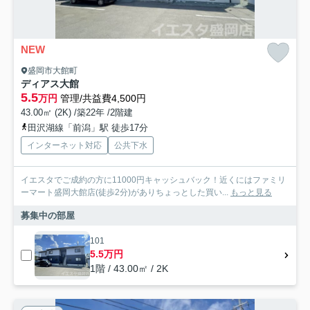
NEW
盛岡市大館町
ディアス大館
5.5
万円
管理/共益費4,500円
43.00㎡ (2K) /築22年 /2階建
田沢湖線「前潟」駅 徒歩17分
インターネット対応
公共下水
イエスタでご成約の方に11000円キャッシュバック！近くにはファミリ
ーマート盛岡大館店(徒歩2分)がありちょっとした買い...
もっと見る
募集中の部屋
101
5.5万円
1階 / 43.00㎡ / 2K