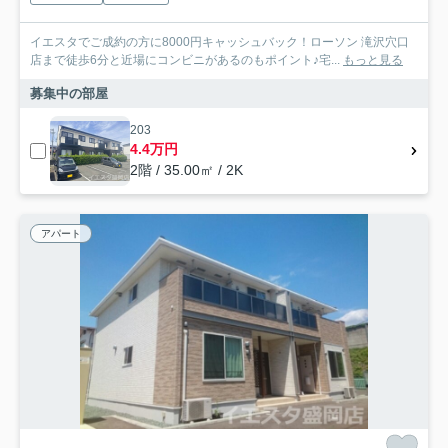
イエスタでご成約の方に8000円キャッシュバック！ローソン 滝沢穴口
店まで徒歩6分と近場にコンビニがあるのもポイント♪宅...
もっと見る
募集中の部屋
203
4.4万円
2階 / 35.00㎡ / 2K
アパート