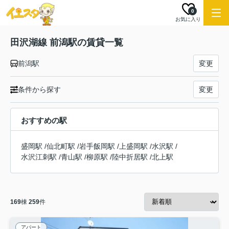
0
お気に入り
田沢湖線 前潟駅の賃貸一覧
前潟駅
変更
条件から探す
変更
おすすめの駅
盛岡駅
/
仙北町駅
/
岩手飯岡駅
/
上盛岡駅
/
水沢駅
/
水沢江刺駅
/
青山駅
/
柳原駅
/
陸中折居駅
/
北上駅
169
棟
259
件
アパート