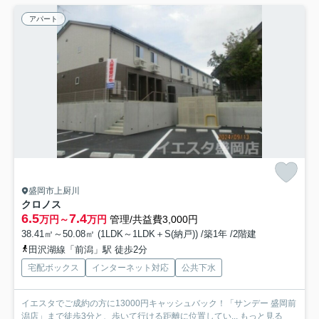
アパート
盛岡市上厨川
クロノス
6.5
7.4
万円～
万円
管理/共益費3,000円
38.41㎡～50.08㎡ (1LDK～1LDK＋S(納戸)) /築1年 /2階建
田沢湖線「前潟」駅 徒歩2分
宅配ボックス
インターネット対応
公共下水
イエスタでご成約の方に13000円キャッシュバック！「サンデー 盛岡前
潟店」まで徒歩3分と、歩いて行ける距離に位置してい...
もっと見る