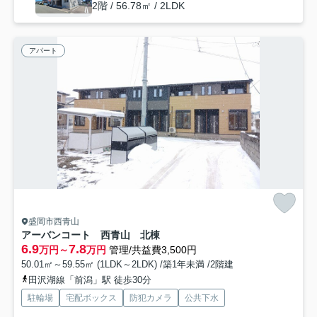
2階 / 56.78㎡ / 2LDK
アパート
盛岡市西青山
アーバンコート 西青山 北棟
6.9
7.8
万円～
万円
管理/共益費3,500円
50.01㎡～59.55㎡ (1LDK～2LDK) /築1年未満 /2階建
田沢湖線「前潟」駅 徒歩30分
駐輪場
宅配ボックス
防犯カメラ
公共下水