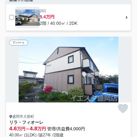
201
5.4万円
2階 / 40.00㎡ / 2DK
アパート
盛岡市大新町
リラ・フィオーレ
4.6
4.8
万円～
万円
管理/共益費4,000円
40.00㎡ (1LDK) /築27年 /2階建