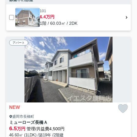
101
6.4万円
1階 / 60.03㎡ / 2DK
アパート
NEW
盛岡市長橋町
ミューローズ長橋Ａ
6.5
万円
管理/共益費4,500円
46.60㎡ (1LDK) /築19年 /2階建