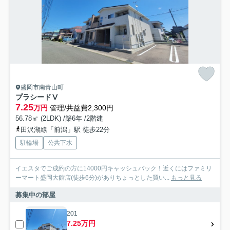
盛岡市南青山町
プラシードⅤ
7.25
万円
管理/共益費2,300円
56.78㎡ (2LDK) /築6年 /2階建
田沢湖線「前潟」駅 徒歩22分
駐輪場
公共下水
イエスタでご成約の方に14000円キャッシュバック！近くにはファミリ
ーマート盛岡大館店(徒歩6分)がありちょっとした買い...
もっと見る
募集中の部屋
201
7.25万円