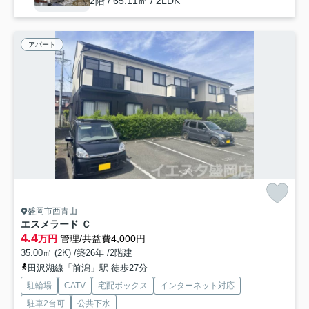
2階 / 65.11㎡ / 2LDK
アパート
盛岡市西青山
エスメラード Ｃ
4.4
万円
管理/共益費4,000円
35.00㎡ (2K) /築26年 /2階建
田沢湖線「前潟」駅 徒歩27分
駐輪場
CATV
宅配ボックス
インターネット対応
駐車2台可
公共下水