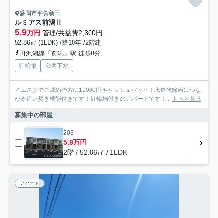
盛岡市平賀新田
ルミアス前潟Ⅱ
5.9
万円
管理/共益費2,300円
52.86㎡ (1LDK) /築10年 /2階建
田沢湖線「前潟」駅 徒歩8分
駐輪場
公共下水
イエスタでご成約の方に11000円キャッシュバック！水道代節約につな
がる追い焚き機能付きです！駐輪場付きのアパートです！...
もっと見る
募集中の部屋
203
5.9万円
2階 / 52.86㎡ / 1LDK
アパート