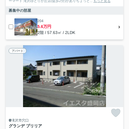
ーマート 滝沢ゆとりが丘店(徒歩2分)がありちょっと...
もっと見る
募集中の部屋
204
5.6万円
2階 / 57.63㎡ / 2LDK
アパート
滝沢市穴口
グランデ ブリリア