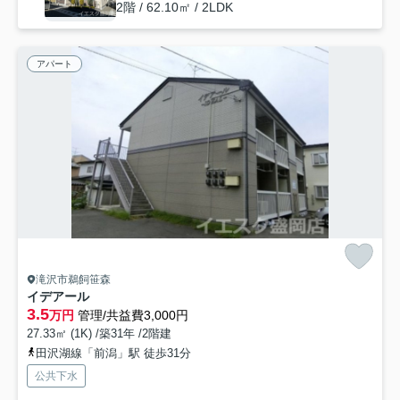
2階 / 62.10㎡ / 2LDK
アパート
滝沢市鵜飼笹森
イデアール
3.5
万円
管理/共益費3,000円
27.33㎡ (1K) /築31年 /2階建
田沢湖線「前潟」駅 徒歩31分
公共下水