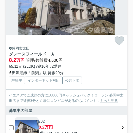
盛岡市太田
グレースフィールド Ａ
8.2
万円
管理/共益費4,500円
65.11㎡ (2LDK) /築16年 /2階建
田沢湖線「前潟」駅 徒歩29分
駐輪場
インターネット対応
公共下水
イエスタでご成約の方に16000円キャッシュバック！ローソン 盛岡中太
田店まで徒歩3分と近場にコンビニがあるのもポイント...
もっと見る
募集中の部屋
202
8.2万円