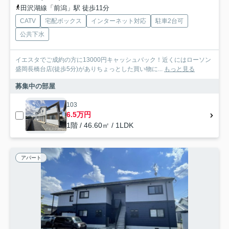
田沢湖線「前潟」駅 徒歩11分
CATV
宅配ボックス
インターネット対応
駐車2台可
公共下水
イエスタでご成約の方に13000円キャッシュバック！近くにはローソン
盛岡長橋台店(徒歩5分)がありちょっとした買い物に...
もっと見る
募集中の部屋
103
6.5万円
1階 / 46.60㎡ / 1LDK
アパート