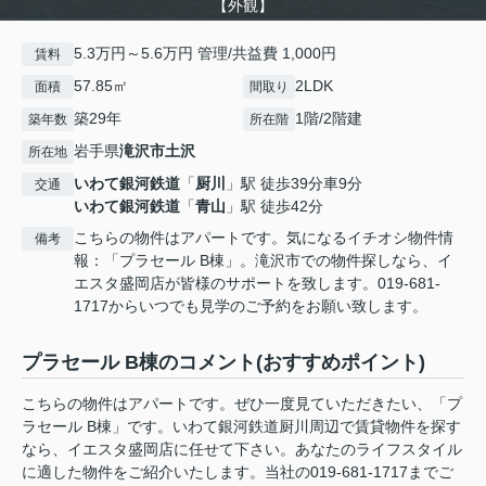
【外観】
5.3万円～5.6万円 管理/共益費 1,000円
賃料
57.85㎡
2LDK
面積
間取り
築29年
1階/2階建
築年数
所在階
岩手県
滝沢市
土沢
所在地
いわて銀河鉄道
「
厨川
」駅 徒歩39分車9分
交通
いわて銀河鉄道
「
青山
」駅 徒歩42分
こちらの物件はアパートです。気になるイチオシ物件情
備考
報：「プラセール B棟」。滝沢市での物件探しなら、イ
エスタ盛岡店が皆様のサポートを致します。019-681-
1717からいつでも見学のご予約をお願い致します。
プラセール B棟のコメント(おすすめポイント)
こちらの物件はアパートです。ぜひ一度見ていただきたい、「プ
ラセール B棟」です。いわて銀河鉄道厨川周辺で賃貸物件を探す
なら、イエスタ盛岡店に任せて下さい。あなたのライフスタイル
に適した物件をご紹介いたします。当社の019-681-1717までご