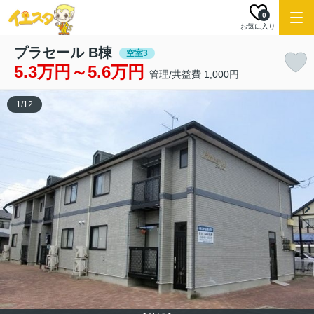
0
お気に入り
プラセール B棟
空室3
5.3万円～5.6万円
管理/共益費 1,000円
1
/
12