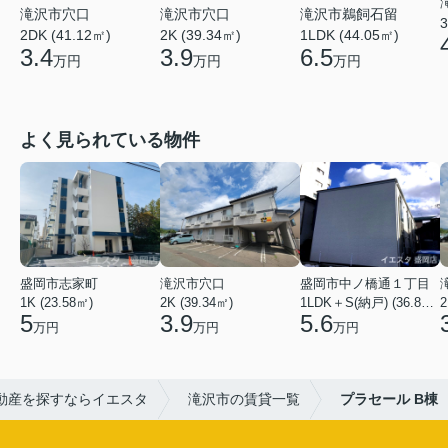
滝沢市鵜飼石留
滝沢市穴口
滝沢市穴口
3
1LDK (44.05㎡)
2DK (41.12㎡)
2K (39.34㎡)
6.5
3.4
3.9
万円
万円
万円
よく見られている物件
盛岡市志家町
滝沢市穴口
盛岡市中ノ橋通１丁目
1K (23.58㎡)
2K (39.34㎡)
1LDK＋S(納戸) (36.80㎡)
2
5
3.9
5.6
万円
万円
万円
動産を探すならイエスタ
滝沢市の賃貸一覧
プラセール B棟