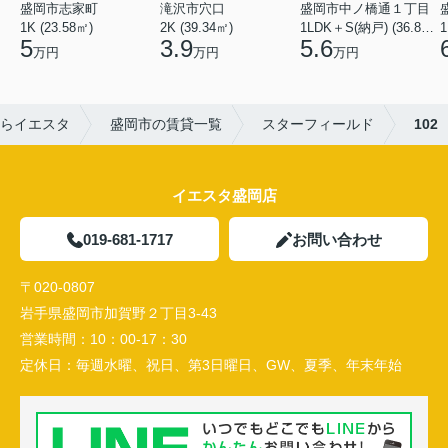
盛岡市志家町
滝沢市穴口
盛岡市中ノ橋通１丁目
1K (23.58㎡)
2K (39.34㎡)
1LDK＋S(納戸) (36.80㎡)
1
5
3.9
5.6
万円
万円
万円
らイエスタ
盛岡市の賃貸一覧
スターフィールド
102
イエスタ盛岡店
019-681-1717
お問い合わせ
〒020-0807
岩手県盛岡市加賀野２丁目3-43
営業時間：
10：00-17：30
定休日：
毎週水曜、祝日、第3日曜日、GW、夏季、年末年始