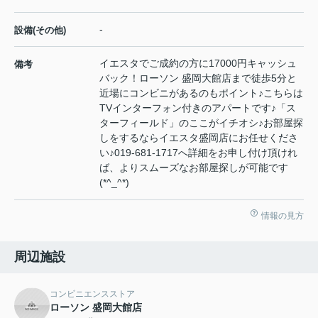
-
設備(その他)
イエスタでご成約の方に17000円キャッシュ
備考
バック！ローソン 盛岡大館店まで徒歩5分と
近場にコンビニがあるのもポイント♪こちらは
TVインターフォン付きのアパートです♪「ス
ターフィールド」のここがイチオシ♪お部屋探
しをするならイエスタ盛岡店にお任せくださ
い♪019-681-1717へ詳細をお申し付け頂けれ
ば、よりスムーズなお部屋探しが可能です
(*^_^*)
情報の見方
周辺施設
コンビニエンスストア
ローソン 盛岡大館店