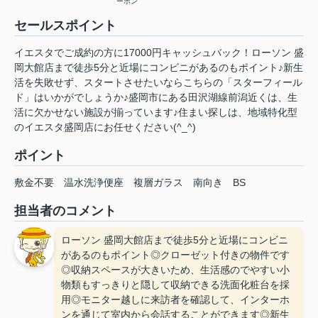
ーホン
セールスポイント
イエスタでご成約の方に17000円キャッシュバック！ローソン 盛
岡大館店まで徒歩5分と近場にコンビニがあるのもポイント♪新生
活を失敗せず、スタートさせたいならこちらの「スターフィール
ド」はいかがでしょうか♪盛岡市にある田沢湖線前潟近くは、生
活に欠かせない施設が揃っています♪住まい探しは、地域特化型
のイエスタ盛岡店にお任せください(^_^)
ポイント
敷金不要
温水洗浄便座
複層ガラス
南向き
BS
担当者のコメント
ローソン 盛岡大館店まで徒歩5分と近場にコンビニ
があるのもポイント◎クローゼット付きの物件です
◎収納スペースが大きいため、生活感のでやすい小
物類もすっきりと隠して収納できる洗面化粧台を採
用◎モニター越しに来訪者を確認して、インターホ
ンを通じて室内から会話することができます◎新生