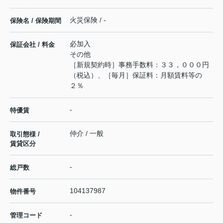
火災保険 / -
保険名 / 保険期間
必加入
保証会社 / 料金
その他
［新規契約時］事務手数料：３３，０００円
（税込）、［毎月］保証料：月額賃料等の
２％
-
特優賃
仲介 / 一般
取引態様 /
賃貸区分
-
総戸数
104137987
物件番号
-
管理コード