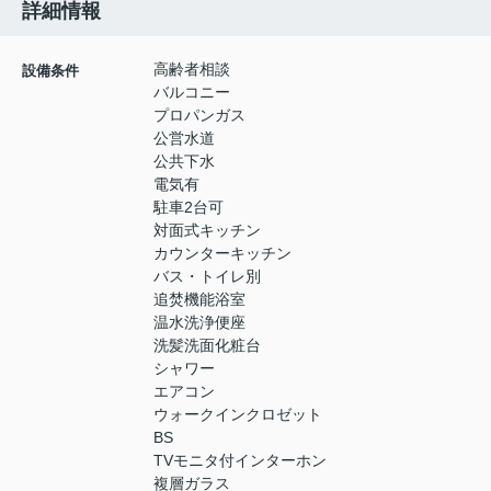
詳細情報
高齢者相談
設備条件
バルコニー
プロパンガス
公営水道
公共下水
電気有
駐車2台可
対面式キッチン
カウンターキッチン
バス・トイレ別
追焚機能浴室
温水洗浄便座
洗髪洗面化粧台
シャワー
エアコン
ウォークインクロゼット
BS
TVモニタ付インターホン
複層ガラス