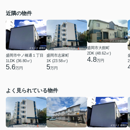
近隣の物件
盛岡市大館町
2DK (48.62㎡)
盛岡市中ノ橋通１丁目
盛岡市志家町
4.8
万円
1LDK (36.80㎡)
1K (23.58㎡)
2
5.6
5
万円
万円
よく見られている物件