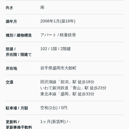
南
向き
2008年1月(築18年)
築年月
アパート / 軽量鉄骨
種別 / 建物構造
102 / 1階 / 2階建
部屋 /
所在階 / 階建て
岩手県
盛岡市
大館町
所在地
田沢湖線
「
前潟
」駅 徒歩18分
交通
いわて銀河鉄道
「
青山
」駅 徒歩23分
東北本線
「
盛岡
」駅 徒歩33分
空有(2台) / 0円
駐車場 / 月額
1ヶ月(新賃料) / -
更新料 /
更新事務手数料