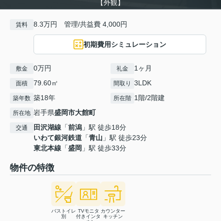
【外観】
8.3万円 管理/共益費 4,000円
賃料
初期費用シミュレーション
0万円
1ヶ月
敷金
礼金
79.60㎡
3LDK
面積
間取り
築18年
1階/2階建
築年数
所在階
岩手県
盛岡市
大館町
所在地
田沢湖線
「
前潟
」駅 徒歩18分
交通
いわて銀河鉄道
「
青山
」駅 徒歩23分
東北本線
「
盛岡
」駅 徒歩33分
物件の特徴
バストイレ
TVモニタ
カウンター
別
付きインタ
キッチン