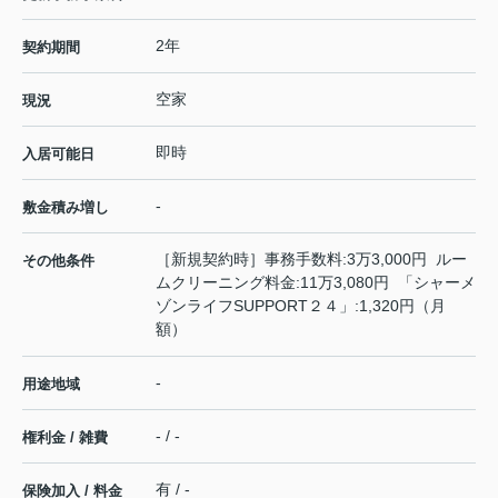
2年
契約期間
空家
現況
即時
入居可能日
-
敷金積み増し
［新規契約時］事務手数料:3万3,000円 ルー
その他条件
ムクリーニング料金:11万3,080円 「シャーメ
ゾンライフSUPPORT２４」:1,320円（月
額）
-
用途地域
- / -
権利金 / 雑費
有 / -
保険加入 / 料金