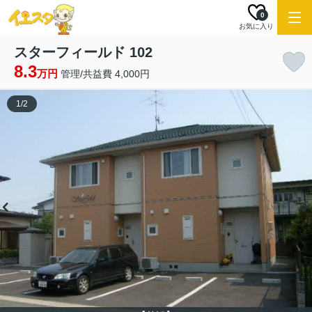
0
お気に入り
スターフィールド 102
8.3
万円
管理/共益費 4,000円
1
/
2