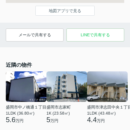
地図アプリで見る
メールで共有する
LINEで共有する
近隣の物件
盛岡市津志田中央１丁
盛岡市中ノ橋通１丁目
盛岡市志家町
1LDK (43.48㎡)
1LDK (36.80㎡)
1K (23.58㎡)
4.4
5.6
5
万円
万円
万円