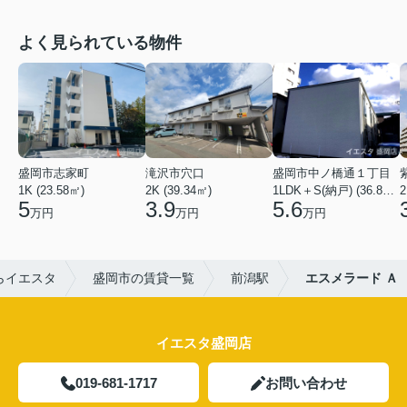
よく見られている物件
盛岡市志家町
滝沢市穴口
盛岡市中ノ橋通１丁目
1K (23.58㎡)
2K (39.34㎡)
1LDK＋S(納戸) (36.80㎡)
2
5
3.9
5.6
万円
万円
万円
らイエスタ
盛岡市の賃貸一覧
前潟駅
エスメラード Ａ
イエスタ盛岡店
019-681-1717
お問い合わせ