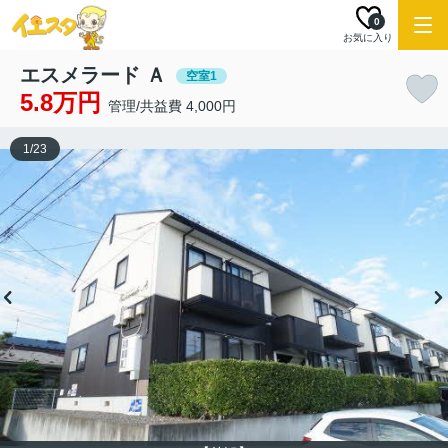
0
お気に入り
エスメラード Ａ
空室1
5.8万円
管理/共益費 4,000円
1
/
23