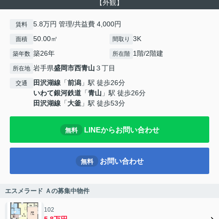
【外観】
5.8万円 管理/共益費 4,000円
賃料
50.00㎡
3K
面積
間取り
築26年
1階/2階建
築年数
所在階
岩手県
盛岡市
西青山
３丁目
所在地
田沢湖線
「
前潟
」駅 徒歩26分
交通
いわて銀河鉄道
「
青山
」駅 徒歩26分
田沢湖線
「
大釜
」駅 徒歩53分
LINEからお問い合わせ
無料
お問い合わせ
無料
エスメラード Ａの募集中物件
102
5.8万円