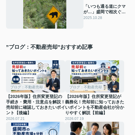
「いつも通る道にクマ
が…」盛岡で相次ぐ出
没に戸惑う日常
2025.10.28
”ブログ：不動産売却”おすすめ記事
ブログ：不動産売却
ブログ：不動産売却
【2026年版】住所変更登記の
【2026年版】住所変更登記が
手続き・費用・注意点を解説！
義務化！売却前に知っておきた
売却前に確認しておきたいポイ
いポイントを不動産会社が分か
ント【後編】
りやすく解説【前編】
2026.07.21
2026.07.19