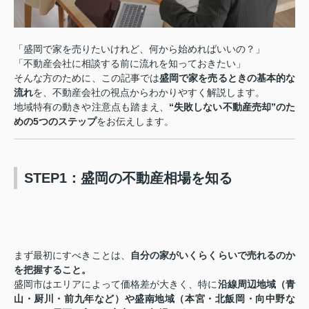
「盛岡で家を売りたいけれど、何から始めればいいの？」
「不動産会社に相談する前に流れを知っておきたい」
そんな方のために、この記事では
盛岡で家を売るときの基本的な
流れ
を、不動産会社の視点からわかりやすく解説します。
地域特有の動きや注意点も踏まえ、
“失敗しない不動産売却”のた
めの5つのステップ
をお伝えします。
STEP1：盛岡の不動産相場を知る
まず最初にすべきことは、
自分の家がいくらくらいで売れるのか
を把握すること。
盛岡市はエリアによって価格差が大きく、特に
沿線周辺地域（青
山・厨川・前九年など）や盛南地域（本宮・北飯岡・向中野な