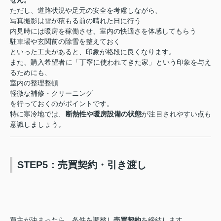
せん。
ただし、道路状況や足元の安全を考慮しながら、
写真撮影は雪が積もる前の晴れた日に行う
内見時には暖房を稼働させ、室内の快適さを体感してもらう
駐車場や玄関前の除雪を整えておく
といった工夫があると、印象が格段に良くなります。
また、購入希望者に「丁寧に使われてきた家」という印象を与え
るためにも、
室内の整理整頓
軽微な補修・クリーニング
を行っておくのがポイントです。
特に寒冷地では、
断熱性や暖房設備の状態
が注目されやすい点も
意識しましょう。
STEP5：売買契約・引き渡し
買主が決まったら、条件を調整し
売買契約
を締結します。