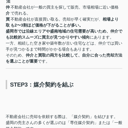
法
仲
不動産会社が一般の買主を探して販売。市場相場に近い価格
介
で売れる。
買
不動産会社が直接買い取る。売却が早く確実だが、
相場より
取
も2〜3割ほど価格が下がることが多い。
盛岡市では沿線エリアや盛南地域の住宅需要が高いため、仲介で
も比較的スムーズに買主が見つかりやすい傾向
にあります。
一方、相続した空き家や築年数が古い住宅などは、仲介では買い
手が見つかるまで時間がかかる場合もあります。
そのため、
仲介と買取の両方を比較して、自分に合った売却方法
を選ぶことが重要
です。
STEP3：媒介契約を結ぶ
不動産会社に売却を依頼する際は、「媒介契約」を結びます。
盛岡の売主さんの多くが選ぶのは「専任媒介契約」または「一般