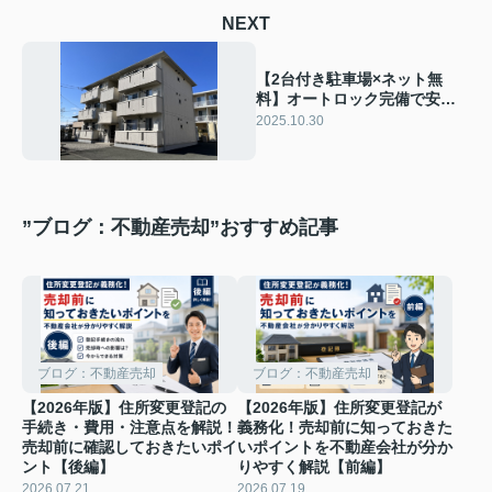
NEXT
【2台付き駐車場×ネット無
料】オートロック完備で安心
の2LDK ― セジュールRa・
2025.10.30
Si・Sa A 302号室
”ブログ：不動産売却”おすすめ記事
ブログ：不動産売却
ブログ：不動産売却
【2026年版】住所変更登記の
【2026年版】住所変更登記が
手続き・費用・注意点を解説！
義務化！売却前に知っておきた
売却前に確認しておきたいポイ
いポイントを不動産会社が分か
ント【後編】
りやすく解説【前編】
2026.07.21
2026.07.19