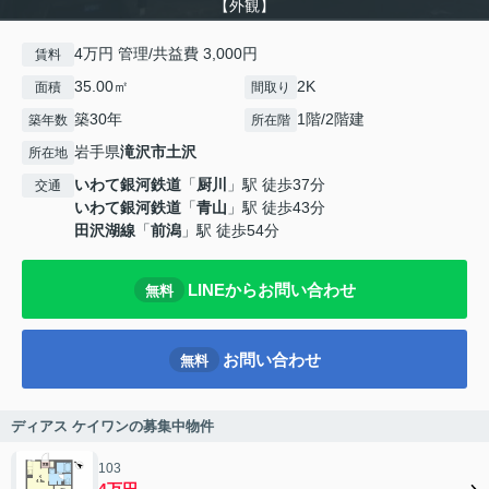
【外観】
4万円 管理/共益費 3,000円
賃料
35.00㎡
2K
面積
間取り
築30年
1階/2階建
築年数
所在階
岩手県
滝沢市
土沢
所在地
いわて銀河鉄道
「
厨川
」駅 徒歩37分
交通
いわて銀河鉄道
「
青山
」駅 徒歩43分
田沢湖線
「
前潟
」駅 徒歩54分
LINEからお問い合わせ
無料
お問い合わせ
無料
ディアス ケイワンの募集中物件
103
4万円