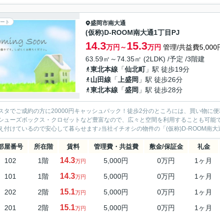
ート
盛岡市
南大通
(仮称)D-ROOM南大通1丁目PJ
14.3
15.3
万円～
万円
管理/共益費5,000
63.59㎡～74.35㎡ (2LDK) /予定 /3階建
東北本線
「
仙北町
」駅 徒歩19分
山田線
「
上盛岡
」駅 徒歩26分
東北本線
「
盛岡
」駅 徒歩28分
スタでご成約の方に20000円キャッシュバック！徒歩2分のところには、買い物に便利
シューズボックス・クロゼットなど豊富なので、広々と空間を利用することも可能で
え付けているので安心して暮らせます♪当社イチオシの物件の「(仮称)D-ROOM南大通1
部屋番号
所在階
賃料
管理費・共益費
敷金/保証金
礼金
14.3
102
1階
5,000円
0万円
1ヶ月
万円
14.3
101
1階
5,000円
0万円
1ヶ月
万円
15.1
202
2階
5,000円
0万円
1ヶ月
万円
15.1
201
2階
5,000円
0万円
1ヶ月
万円