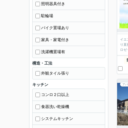
照明器具付き
駐輪場
バイク置場あり
家具・家電付き
イエ
り直
ロゼ
洗濯機置場有
構造・工法
外観タイル張り
キッチン
アパ
コンロ２口以上
食器洗い乾燥機
システムキッチン