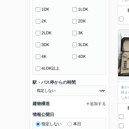
てお
1DK
1LDK
2K
2DK
2LDK
3K
アパ
3DK
3LDK
4K
4DK
4LDK以上
駅・バス停からの時間
家か
抑え
しを
建物構造
追加する
情報公開日
指定しない
本日