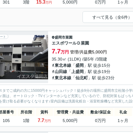
15.3
301
3階
5,000円
0万円
1ヶ月
万円
すべて見る（全6件）
ート
盛岡市
菜園
エスポワールＤ菜園
7.7
万円
管理/共益費5,000円
35.30㎡ (1LDK) /築5年 /3階建
東北本線
「
盛岡
」駅 徒歩15分
山田線
「
上盛岡
」駅 徒歩19分
東北本線
「
仙北町
」駅 徒歩23分
スタでご成約の方に15000円キャッシュバック！徒歩9分の場所に盛岡市立杜陵小
ィ面は、オートロック・TVインターホンなど充実しているので、防犯対策もばっち
を受け取る必要がなくなります♪室内設備は洗面化粧台・浴室乾燥機など充実した設備
部屋番号
所在階
賃料
管理費・共益費
敷金/保証金
礼金
7.7
105
1階
5,000円
0万円
1ヶ月
万円