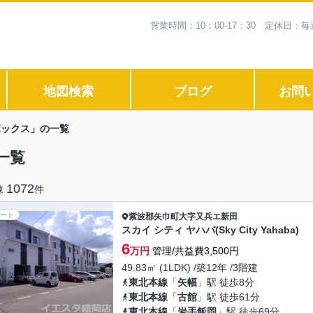
営業時間：10：00-17：30 定休日
地図検索
ブログ
お問
ボックス」の一覧
一覧
1072
棟
件
ート
紫波郡矢巾町
大字又兵エ新田
スカイ シティ ヤハバ(Sky City Yahaba)
6
万円
管理/共益費3,500円
49.83㎡ (1LDK) /築12年 /3階建
東北本線
「
矢幅
」駅 徒歩8分
東北本線
「
古館
」駅 徒歩61分
東北本線
「
岩手飯岡
」駅 徒歩69分