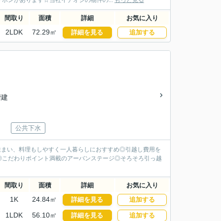
ンがあります☆当社イチオシの物件の...
もっと見る
間取り
面積
詳細
お気に入り
2LDK
72.29㎡
詳細を見る
追加する
階建
公共下水
住まい、料理もしやすく一人暮らしにおすすめ◎引越し費用を
◎こだわりポイント満載のアーバンステージ◎そろそろ引っ越
間取り
面積
詳細
お気に入り
1K
24.84㎡
詳細を見る
追加する
1LDK
56.10㎡
詳細を見る
追加する