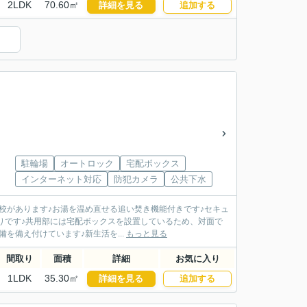
2LDK
70.60㎡
詳細を見る
追加する
駐輪場
オートロック
宅配ボックス
インターネット対応
防犯カメラ
公共下水
学校があります♪お湯を温め直せる追い焚き機能付きです♪セキュ
りです♪共用部には宅配ボックスを設置しているため、対面で
を備え付けています♪新生活を...
もっと見る
間取り
面積
詳細
お気に入り
1LDK
35.30㎡
詳細を見る
追加する