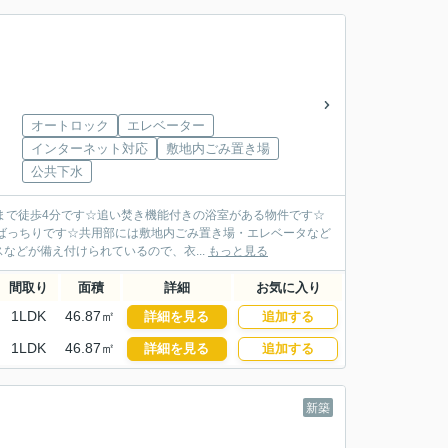
オートロック
エレベーター
インターネット対応
敷地内ごみ置き場
公共下水
サまで徒歩4分です☆追い焚き機能付きの浴室がある物件です☆
ばっちりです☆共用部には敷地内ごみ置き場・エレベータなど
どが備え付けられているので、衣...
もっと見る
間取り
面積
詳細
お気に入り
1LDK
46.87㎡
詳細を見る
追加する
1LDK
46.87㎡
詳細を見る
追加する
新築