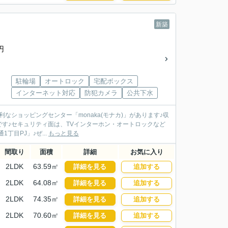
新築
円
駐輪場
オートロック
宅配ボックス
インターネット対応
防犯カメラ
公共下水
なショッピングセンター「monaka(モナカ)」があります♪収
す♪セキュリティ面は、TVインターホン・オートロックなど
丁目PJ」♪ぜ...
もっと見る
間取り
面積
詳細
お気に入り
2LDK
63.59㎡
詳細を見る
追加する
2LDK
64.08㎡
詳細を見る
追加する
2LDK
74.35㎡
詳細を見る
追加する
2LDK
70.60㎡
詳細を見る
追加する