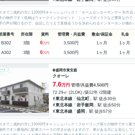
スタでご成約の方に12000円キャッシュバック！「ホームセンターサンデー 矢巾
きの物件です！収納はウォークインクロゼット・シューズボックスなど豊富なので
手の声が聞けるので、会話したうえで直接会うかを決められるインターホンが備わってお
部屋番号
所在階
賃料
管理費・共益費
敷金/保証金
礼金
6
B302
3階
3,500円
1ヶ月
1ヶ月
万円
6
A302
3階
3,500円
1ヶ月
1ヶ月
万円
ート
盛岡市
東安庭
クオーレ
7.6
万円
管理/共益費4,500円
72.29㎡ (2LDK) /築12年 /2階建
東北本線
「
仙北町
」駅 徒歩30分
東北本線
「
岩手飯岡
」駅 徒歩50分
東北本線
「
盛岡
」駅 徒歩57分
スタでご成約の方に15000円キャッシュバック！フローリング張りの物件です☆
物件です☆敷地内に駐車スペースの空きがありますので、車がある方にも安心して