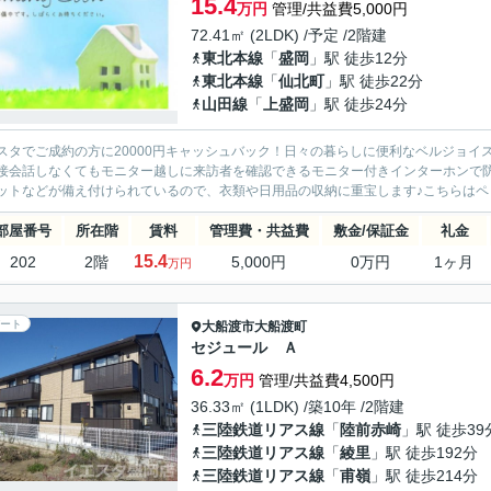
15.4
万円
管理/共益費5,000円
72.41㎡ (2LDK) /予定 /2階建
東北本線
「
盛岡
」駅 徒歩12分
東北本線
「
仙北町
」駅 徒歩22分
山田線
「
上盛岡
」駅 徒歩24分
スタでご成約の方に20000円キャッシュバック！日々の暮らしに便利なベルジョイス
接会話しなくてもモニター越しに来訪者を確認できるモニター付きインターホンで
ットなどが備え付けられているので、衣類や日用品の収納に重宝します♪こちらはペッ
部屋番号
所在階
賃料
管理費・共益費
敷金/保証金
礼金
15.4
202
2階
5,000円
0万円
1ヶ月
万円
ート
大船渡市
大船渡町
セジュール Ａ
6.2
万円
管理/共益費4,500円
36.33㎡ (1LDK) /築10年 /2階建
三陸鉄道リアス線
「
陸前赤崎
」駅 徒歩39
三陸鉄道リアス線
「
綾里
」駅 徒歩192分
三陸鉄道リアス線
「
甫嶺
」駅 徒歩214分