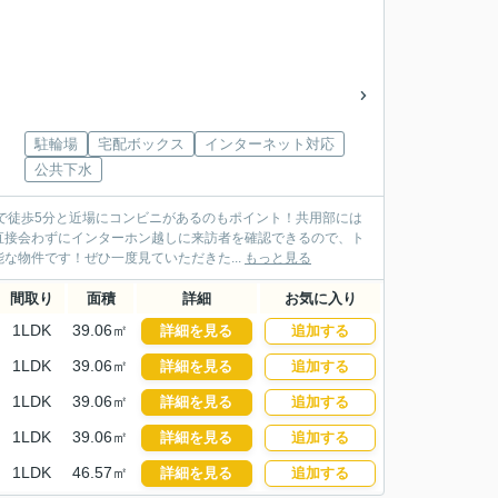
駐輪場
宅配ボックス
インターネット対応
公共下水
まで徒歩5分と近場にコンビニがあるのもポイント！共用部には
直接会わずにインターホン越しに来訪者を確認できるので、ト
物件です！ぜひ一度見ていただきた...
もっと見る
間取り
面積
詳細
お気に入り
1LDK
39.06㎡
詳細を見る
追加する
1LDK
39.06㎡
詳細を見る
追加する
1LDK
39.06㎡
詳細を見る
追加する
1LDK
39.06㎡
詳細を見る
追加する
1LDK
46.57㎡
詳細を見る
追加する