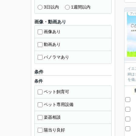
3日以内
1週間以内
アパ
画像・動画あり
画像あり
動画あり
パノラマあり
イエ
条件
納は
を備
条件
ペット飼育可
ペット専用設備
楽器相談
陽当り良好