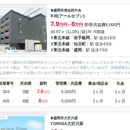
ート
盛岡市
津志田中央
RⅦ(アールセブン)
7.9
8
万円～
万円
管理/共益費5,000円
46.87㎡ (1LDK) /築1年 /5階建
東北本線
「
岩手飯岡
」駅 徒歩16分
東北本線
「
仙北町
」駅 徒歩43分
東北本線
「
盛岡
」駅 徒歩73分
スタでご成約の方15000円キャッシュバック！盛岡南ショッピングセンター サン
ュリティ面は、TVインターホン・オートロックなど充実しているので、防犯対策も
な設備やサービスが揃っているので便利です☆収納はクロゼット・シューズボックスな
部屋番号
所在階
賃料
管理費・共益費
敷金/保証金
礼金
7.9
303
3階
5,000円
1ヶ月
1ヶ月
万円
8
405
4階
5,000円
1ヶ月
1ヶ月
万円
ート
盛岡市
大沢川原
TORISIA大沢川原