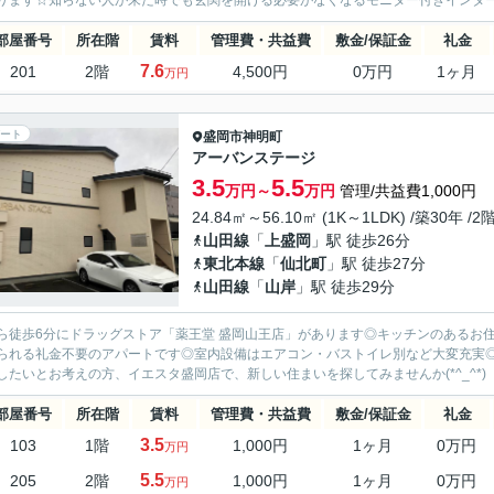
ります☆知らない人が来た時でも玄関を開ける必要がなくなるモニター付きインターホ
部屋番号
所在階
賃料
管理費・共益費
敷金/保証金
礼金
7.6
201
2階
4,500円
0万円
1ヶ月
万円
ート
盛岡市
神明町
アーバンステージ
3.5
5.5
万円～
万円
管理/共益費1,000円
24.84㎡～56.10㎡ (1K～1LDK) /築30年 /2
山田線
「
上盛岡
」駅 徒歩26分
東北本線
「
仙北町
」駅 徒歩27分
山田線
「
山岸
」駅 徒歩29分
ら徒歩6分にドラッグストア「薬王堂 盛岡山王店」があります◎キッチンのあるお
られる礼金不要のアパートです◎室内設備はエアコン・バストイレ別など大変充実
したいとお考えの方、イエスタ盛岡店で、新しい住まいを探してみませんか(*^_^*)
部屋番号
所在階
賃料
管理費・共益費
敷金/保証金
礼金
3.5
103
1階
1,000円
1ヶ月
0万円
万円
5.5
205
2階
1,000円
1ヶ月
0万円
万円