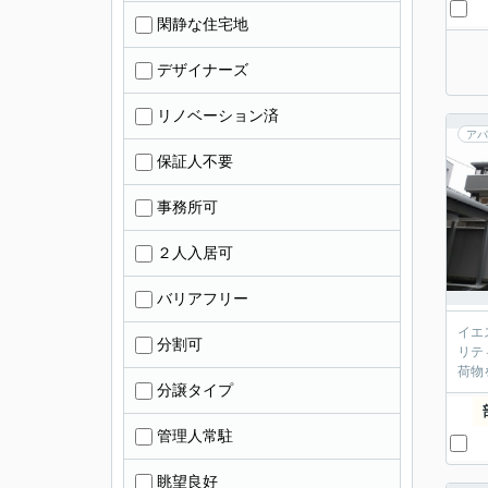
閑静な住宅地
デザイナーズ
リノベーション済
アパ
保証人不要
事務所可
２人入居可
バリアフリー
イエ
分割可
リテ
荷物
分譲タイプ
管理人常駐
眺望良好