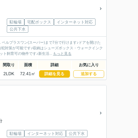
駐輪場
宅配ボックス
インターネット対応
公共下水
 ベルプラスワン(スーパー)まで7分で行けます♪ドアを開けた
防犯対策が可能です♪収納はシューズボックス・ウォークインク
ト飼育可の物件です♪新生活...
もっと見る
間取り
面積
詳細
お気に入り
2LDK
72.41㎡
詳細を見る
追加する
分
駐輪場
インターネット対応
公共下水