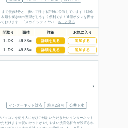
店」まで徒歩3分と、歩いて行ける距離に位置しています！駐輪
、衣類や履き物の整理がしやすく便利です！通話ボタンを押せ
ります！「スカイ シティ ヤハ...
もっと見る
間取り
面積
詳細
お気に入り
1LDK
49.83㎡
詳細を見る
追加する
1LDK
49.83㎡
詳細を見る
追加する
インターネット対応
駐車2台可
公共下水
家でパソコンを使う人にぜひご検討いただきたいインターネット
いただけます☆髪のセットがやりやすい洗面化粧台が設置され