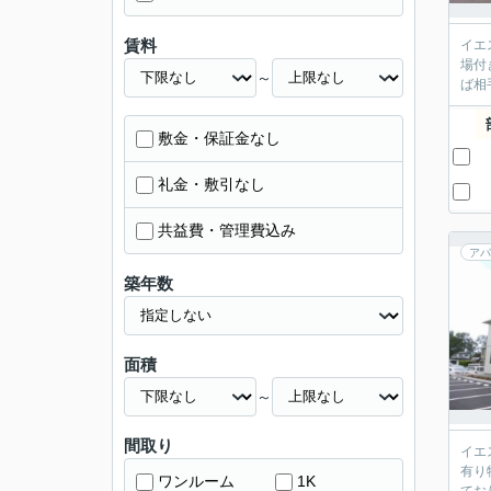
賃料
イエ
場付
～
ば相
敷金・保証金なし
礼金・敷引なし
共益費・管理費込み
アパ
築年数
面積
～
間取り
イエ
有り
ワンルーム
1K