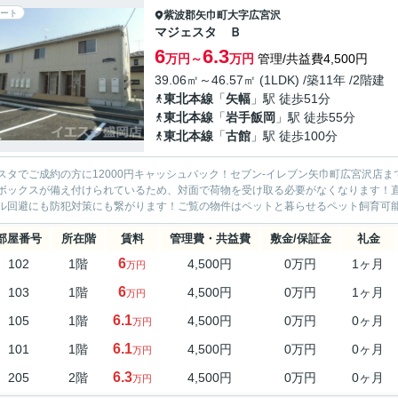
ート
紫波郡矢巾町
大字広宮沢
マジェスタ Ｂ
6
6.3
万円～
万円
管理/共益費4,500円
39.06㎡～46.57㎡ (1LDK) /築11年 /2階建
東北本線
「
矢幅
」駅 徒歩51分
東北本線
「
岩手飯岡
」駅 徒歩55分
東北本線
「
古館
」駅 徒歩100分
スタでご成約の方に12000円キャッシュバック！セブン-イレブン矢巾町広宮沢店
ボックスが備え付けられているため、対面で荷物を受け取る必要がなくなります！
ル回避にも防犯対策にも繋がります！ご覧の物件はペットと暮らせるペット飼育可能な
部屋番号
所在階
賃料
管理費・共益費
敷金/保証金
礼金
6
102
1階
4,500円
0万円
1ヶ月
万円
6
103
1階
4,500円
0万円
1ヶ月
万円
6.1
105
1階
4,500円
0万円
0ヶ月
万円
6.1
101
1階
4,500円
0万円
0ヶ月
万円
6.3
205
2階
4,500円
0万円
0ヶ月
万円