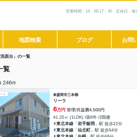
営業時間：10：00-17：30 定休日
地図検索
ブログ
お問
付洗面台」の一覧
一覧
246
棟
件
ート
盛岡市
三本柳
リーラ
6
万円
管理/共益費4,500円
41.25㎡ (1LDK) /築8年 /2階建
東北本線
「
岩手飯岡
」駅 徒歩22分
東北本線
「
仙北町
」駅 徒歩54分
東北本線
「
矢幅
」駅 徒歩68分