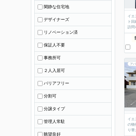
閑静な住宅地
イエ
デザイナーズ
ト回
訪問
リノベーション済
保証人不要
事務所可
アパ
２人入居可
バリアフリー
分割可
分譲タイプ
イエ
管理人常駐
の物
り替
眺望良好