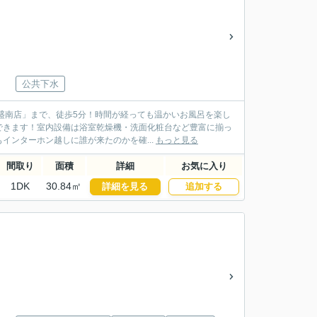
公共下水
ク盛南店」まで、徒歩5分！時間が経っても温かいお風呂を楽し
できます！室内設備は浴室乾燥機・洗面化粧台など豊富に揃っ
ンターホン越しに誰が来たのかを確...
もっと見る
間取り
面積
詳細
お気に入り
1DK
30.84㎡
詳細を見る
追加する