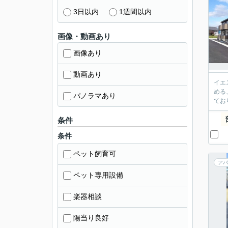
3日以内
1週間以内
画像・動画あり
画像あり
動画あり
イエ
める
パノラマあり
てお
条件
条件
ペット飼育可
アパ
ペット専用設備
楽器相談
陽当り良好