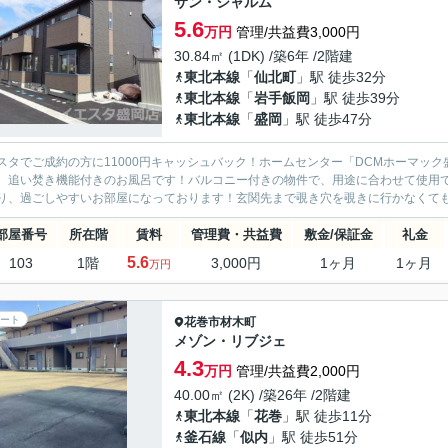
サン・シャルム
5.6
万円
管理/共益費3,000円
30.84㎡ (1DK) /築6年 /2階建
東北本線
「
仙北町
」駅 徒歩32分
東北本線
「
岩手飯岡
」駅 徒歩39分
東北本線
「
盛岡
」駅 徒歩47分
スタでご成約の方に11000円キャッシュバック！ホームセンター「DCMホーマッ
、追い焚き機能付きのお風呂です！バルコニー付きの物件で、用途に合わせて使用
り、過ごしやすいお部屋になっております！玄関先まで覗き穴を覗きに行かなくてもイ
部屋番号
所在階
賃料
管理費・共益費
敷金/保証金
礼金
5.6
103
1階
3,000円
1ヶ月
1ヶ月
万円
ート
花巻市
材木町
メゾン・リブジェ
4.3
万円
管理/共益費2,000円
40.00㎡ (2K) /築26年 /2階建
東北本線
「
花巻
」駅 徒歩11分
釜石線
「
似内
」駅 徒歩51分