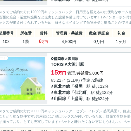
スタでご成約の方に12000円キャッシュバック！日用品を揃えるのに便利なホームセ
洗面化粧台・浴室乾燥機など充実した設備を備え付けています！TVインターホン付
ックスが備え付けられているため、好きなタイミングで荷物を受け取ることができます
部屋番号
所在階
賃料
管理費・共益費
敷金/保証金
礼金
6
103
1階
4,500円
0万円
1ヶ月
万円
ート
盛岡市
大沢川原
TORISIA大沢川原
15
万円
管理/共益費5,000円
63.22㎡ (2LDK) /予定 /2階建
東北本線
「
盛岡
」駅 徒歩12分
東北本線
「
仙北町
」駅 徒歩22分
山田線
「
上盛岡
」駅 徒歩24分
スタでご成約の方に20000円キャッシュバック！セブン−イレブン 盛岡菜園1丁目
ことが可能な物件です♪共用部には宅配ボックスが付いているため、対面で荷物を受
が揃っており、とても充実しています♪ペットと離れたくない方にもうれしい、ペット