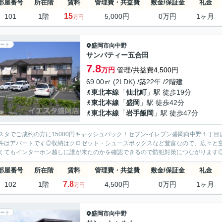
部屋番号
所在階
賃料
管理費・共益費
敷金/保証金
礼金
15
101
1階
5,000円
0万円
1ヶ月
万円
ート
盛岡市
向中野
サンパティー五合田
7.8
万円
管理/共益費4,500円
69.00㎡ (2LDK) /築22年 /2階建
東北本線
「
仙北町
」駅 徒歩19分
東北本線
「
盛岡
」駅 徒歩42分
東北本線
「
岩手飯岡
」駅 徒歩47分
スタでご成約の方に15000円キャッシュバック！セブン-イレブン盛岡向中野１丁
件はアパートです◎収納はクロゼット・シューズボックスなど豊富なので、広々と
くてもインターホン越しに誰が来たのかを確認できるので防犯対策につながります◎新
部屋番号
所在階
賃料
管理費・共益費
敷金/保証金
礼金
7.8
102
1階
4,500円
0万円
1ヶ月
万円
ート
盛岡市
向中野