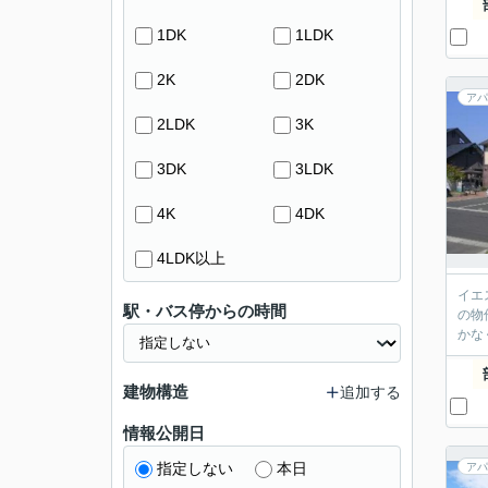
1DK
1LDK
2K
2DK
アパ
2LDK
3K
3DK
3LDK
4K
4DK
4LDK以上
イエ
駅・バス停からの時間
の物
かな
建物構造
追加する
情報公開日
指定しない
本日
アパ