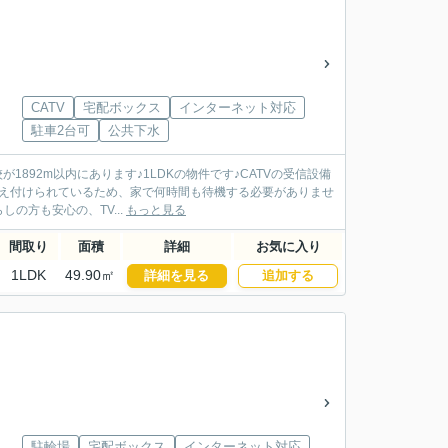
CATV
宅配ボックス
インターネット対応
駐車2台可
公共下水
892m以内にあります♪1LDKの物件です♪CATVの受信設備
備え付けられているため、家で何時間も待機する必要がありませ
の方も安心の、TV...
もっと見る
間取り
面積
詳細
お気に入り
1LDK
49.90㎡
詳細を見る
追加する
駐輪場
宅配ボックス
インターネット対応