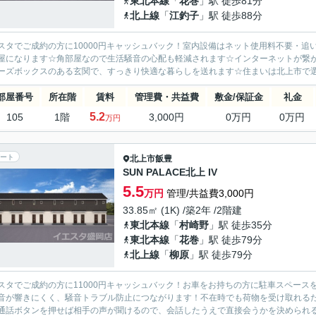
東北本線
「
花巻
」駅 徒歩81分
北上線
「
江釣子
」駅 徒歩88分
スタでご成約の方に10000円キャッシュバック！室内設備はネット使用料不要・
屋になります☆角部屋なので生活騒音の心配も軽減されます☆インターネットが繋
ーズボックスのある玄関で、すっきり快適な暮らしを送れます☆住まいは北上市で選び
部屋番号
所在階
賃料
管理費・共益費
敷金/保証金
礼金
5.2
105
1階
3,000円
0万円
0万円
万円
ート
北上市
飯豊
SUN PALACE北上 IV
5.5
万円
管理/共益費3,000円
33.85㎡ (1K) /築2年 /2階建
東北本線
「
村崎野
」駅 徒歩35分
東北本線
「
花巻
」駅 徒歩79分
北上線
「
柳原
」駅 徒歩79分
スタでご成約の方に11000円キャッシュバック！お車をお持ちの方に駐車スペー
音が響きにくく、騒音トラブル防止につながります！不在時でも荷物を受け取れる
通話ボタンを押せば相手の声が聞けるので、会話したうえで直接会うかを決められる