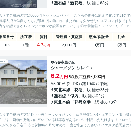
釜石線
「
新花巻
」駅 徒歩88分
スタでご成約の方に8000円キャッシュバック！こちらの物件は駅まで徒歩で11分
線導入済み◎夏も冬もお部屋で快適に過ごすためには欠かせないエアコン付きです
者を確認できるTVインターホンが設置されています◎新着情報：メゾン・リブジェの
部屋番号
所在階
賃料
管理費・共益費
敷金/保証金
礼金
4.3
103
1階
2,000円
0万円
0万円
万円
ート
花巻市
星が丘
シャーメゾン ソレイユ
6.2
万円
管理/共益費4,000円
55.00㎡ (2LDK) /築19年 /2階建
東北本線
「
花巻
」駅 徒歩23分
釜石線
「
似内
」駅 徒歩62分
東北本線
「
花巻空港
」駅 徒歩78分
スタでご成約の方に12000円キャッシュバック！室内設備はBS・エアコン・追い
件です！建物の敷地内に空いている駐車場があるのでご利用いただけます！フロー
えができる予定日時は令和8年9月ですので一度ご来店ください！イエスタ盛岡店のス