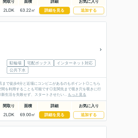
間取り
面積
詳細
お気に入り
2LDK
63.22㎡
詳細を見る
追加する
駐輪場
宅配ボックス
インターネット対応
公共下水
目店まで徒歩4分と近場にコンビニがあるのもポイント◎こちら
空間を利用することも可能です◎玄関先まで覗き穴を覗きに行
生活を失敗せず、スタートさせたい...
もっと見る
間取り
面積
詳細
お気に入り
2LDK
69.00㎡
詳細を見る
追加する