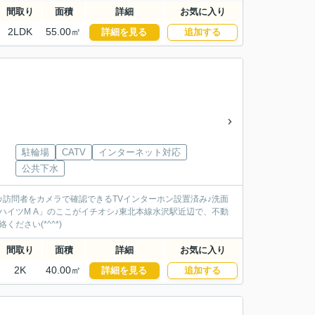
間取り
面積
詳細
お気に入り
2LDK
55.00㎡
詳細を見る
追加する
駐輪場
CATV
インターネット対応
公共下水
訪問者をカメラで確認できるTVインターホン設置済み♪洗面
イツM A」のここがイチオシ♪東北本線水沢駅近辺で、不動
ださい(*^^*)
間取り
面積
詳細
お気に入り
2K
40.00㎡
詳細を見る
追加する