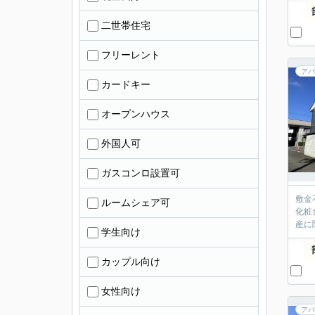
二世帯住宅
フリーレント
アパ
カードキー
オープンハウス
外国人可
ガスコンロ設置可
敷金
ルームシェア可
化粧
産に
学生向け
カップル向け
女性向け
アパ