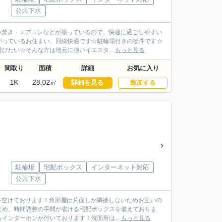
公共下水
追い焚き・エアコンなどが揃っているので、快適に過ごしやすい
がっているお住まい、回線快適です☆駐輪場付きの物件です☆
たい☆そんな方は地元に強いイエスタ...
もっと見る
間取り
面積
詳細
お気に入り
1K
28.02㎡
詳細を見る
追加する
駐輪場
宅配ボックス
インターネット対応
公共下水
スを空けております！角部屋は片面しか隣接しないためお互いの
ため、時間調整の手間が省ける宅配ボックスを備えておりま
インターホンが付いております！洗面所は...
もっと見る