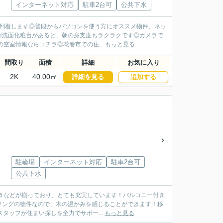
インターネット対応
駐車2台可
公共下水
で到着します◎普段からパソコンを使う方にオススメ物件、ネッ
◎洗面化粧台があると、朝の身支度もラクラクです◎カメラで
空室情報ならコチラ◎花巻市での住...
もっと見る
間取り
面積
詳細
お気に入り
2K
40.00㎡
詳細を見る
追加する
駐輪場
インターネット対応
駐車2台可
公共下水
焚きなどが揃っており、とても充実しています！バルコニー付き
リングの物件なので、木の温かみを感じることができます！移
タッフが住まい探しを全力でサポー...
もっと見る