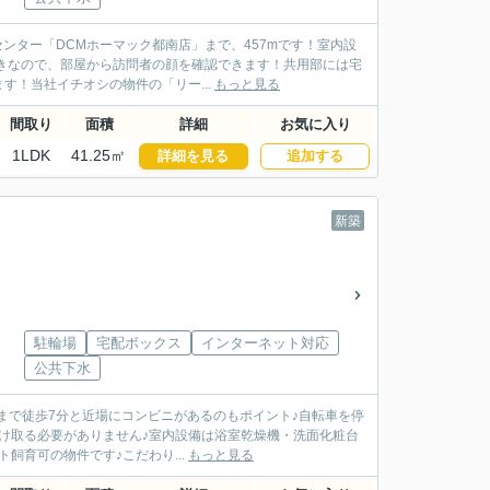
ンター「DCMホーマック都南店」まで、457mです！室内設
きなので、部屋から訪問者の顔を確認できます！共用部には宅
！当社イチオシの物件の「リー...
もっと見る
間取り
面積
詳細
お気に入り
1LDK
41.25㎡
詳細を見る
追加する
新築
駐輪場
宅配ボックス
インターネット対応
公共下水
店まで徒歩7分と近場にコンビニがあるのもポイント♪自転車を停
け取る必要がありません♪室内設備は浴室乾燥機・洗面化粧台
飼育可の物件です♪こだわり...
もっと見る