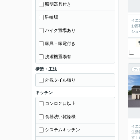
照明器具付き
駐輪場
イエ
お部
バイク置場あり
シュ
家具・家電付き
洗濯機置場有
構造・工法
アパ
外観タイル張り
キッチン
コンロ２口以上
食器洗い乾燥機
イエ
システムキッチン
生活
す！