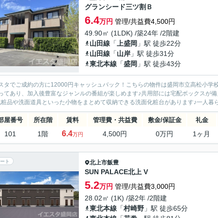
グランシード三ツ割Ｂ
6.4
万円
管理/共益費4,500円
49.90㎡ (1LDK) /築24年 /2階建
山田線
「
上盛岡
」駅 徒歩22分
山田線
「
山岸
」駅 徒歩31分
東北本線
「
盛岡
」駅 徒歩43分
スタでご成約の方に12000円キャッシュバック！こちらの物件は盛岡市立高松小学校が1
ってあり、加入後豊富なジャンルの番組が楽しめます♪共用部には宅配ボックスが
化粧品や洗面道具といった小物をまとめて収納できる洗面化粧台があります♪一人暮らし
部屋番号
所在階
賃料
管理費・共益費
敷金/保証金
礼金
6.4
101
1階
4,500円
0万円
1ヶ月
万円
ート
北上市
飯豊
SUN PALACE北上 V
5.2
万円
管理/共益費3,000円
28.02㎡ (1K) /築2年 /2階建
東北本線
「
村崎野
」駅 徒歩65分