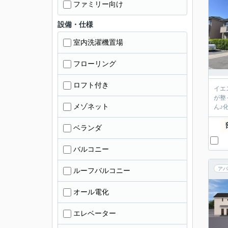
ファミリー向け
設備・仕様
室内洗濯機置場
フローリング
ロフト付き
イエ
が整
メゾネット
ん♪
ベランダ
バルコニー
アパ
ルーフバルコニー
オール電化
エレベーター