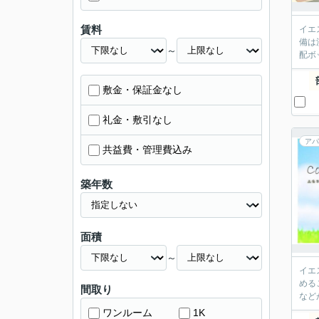
賃料
イエ
備は
～
配ボ
敷金・保証金なし
礼金・敷引なし
アパ
共益費・管理費込み
築年数
面積
～
イエ
める
間取り
など
ワンルーム
1K