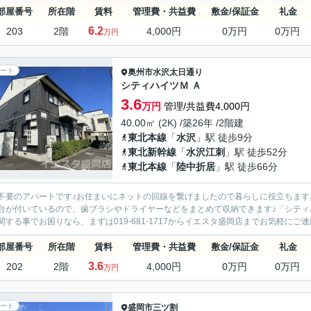
部屋番号
所在階
賃料
管理費・共益費
敷金/保証金
礼金
6.2
203
2階
4,000円
0万円
0万円
万円
ート
奥州市
水沢太日通り
シティハイツＭ Ａ
3.6
万円
管理/共益費4,000円
40.00㎡ (2K) /築26年 /2階建
東北本線
「
水沢
」駅 徒歩9分
東北新幹線
「
水沢江刺
」駅 徒歩52分
東北本線
「
陸中折居
」駅 徒歩66分
不要のアパートです♪お住まいにネットの回線を繋げましたので暮らしに役立ちます♪
台が付いているので、歯ブラシやドライヤーなどをまとめて収納できます♪「シティハ
関する事でお困りなら、まずは019-681-1717からイエスタ盛岡店までお気軽にご連絡く
部屋番号
所在階
賃料
管理費・共益費
敷金/保証金
礼金
3.6
202
2階
4,000円
0万円
0万円
万円
ート
盛岡市
三ツ割